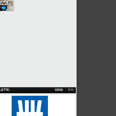
 LETTE:
OGGI
IERI