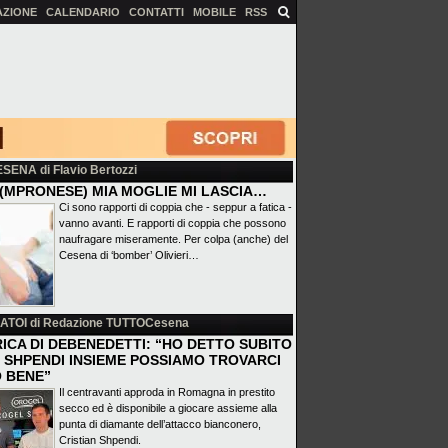
AZIONE
CALENDARIO
CONTATTI
MOBILE
RSS
ESENA
di Flavio Bertozzi
(MPRONESE) MIA MOGLIE MI LASCIA…
Ci sono rapporti di coppia che - seppur a fatica -
vanno avanti. E rapporti di coppia che possono
naufragare miseramente. Per colpa (anche) del
Cesena di ‘bomber’ Olivieri…
ATOI
di Redazione TUTTOCesena
ICA DI DEBENEDETTI: “HO DETTO SUBITO
 E SHPENDI INSIEME POSSIAMO TROVARCI
 BENE”
Il centravanti approda in Romagna in prestito
secco ed è disponibile a giocare assieme alla
punta di diamante dell’attacco bianconero,
Cristian Shpendi.