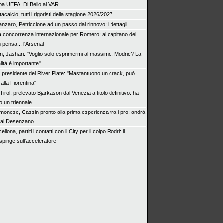
a UEFA. Di Bello al VAR
acalcio, tutti i rigoristi della stagione 2026/2027
nzaro, Petriccione ad un passo dal rinnovo: i dettagli
ra concorrenza internazionale per Romero: al capitano del
pensa... l'Arsenal
an, Jashari: "Voglio solo esprimermi al massimo. Modric? La
ità è importante"
x presidente del River Plate: "Mastantuono un crack, può
alla Fiorentina"
irol, prelevato Bjarkason dal Venezia a titolo definitivo: ha
to un triennale
monese, Cassin pronto alla prima esperienza tra i pro: andrà
o al Desenzano
ellona, partiti i contatti con il City per il colpo Rodri: il
spinge sull'acceleratore