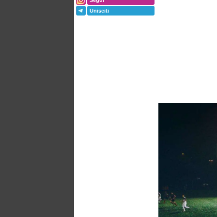
Segui
Unisciti