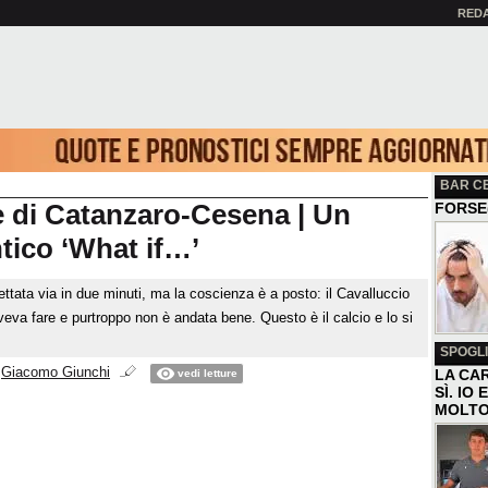
RED
BAR C
e di Catanzaro-Cesena | Un
FORSE
ico ‘What if…’
ttata via in due minuti, ma la coscienza è a posto: il Cavalluccio
veva fare e purtroppo non è andata bene. Questo è il calcio e lo si
SPOGLI
i
Giacomo Giunchi
LA CAR
vedi letture
SÌ. IO
MOLTO