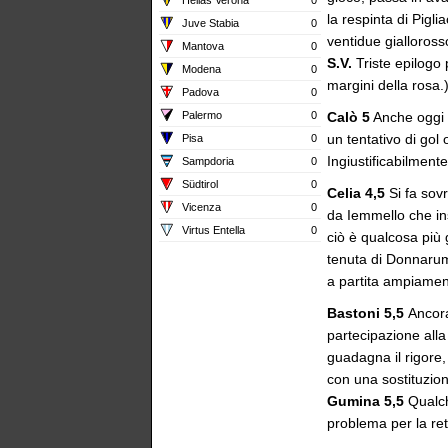
la respinta di Pigl
Juve Stabia
0
ventidue gialloross
Mantova
0
S.V.
Triste epilogo 
Modena
0
margini della rosa.
Padova
0
Palermo
0
Calò 5
Anche oggi p
un tentativo di go
Pisa
0
Ingiustificabilmente
Sampdoria
0
Südtirol
0
Celia 4,5
Si fa sovr
Vicenza
0
da Iemmello che insa
Virtus Entella
0
ciò è qualcosa più 
tenuta di Donnaru
a partita ampiamen
Bastoni 5,5
Ancora
partecipazione alla
guadagna il rigore,
con una sostituzion
Gumina 5,5
Qualch
problema per la re