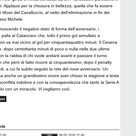
pi. Applausi per la chiusura in bellezza, quella che fa essere
 tifoso del Cavalluccio, al netto dell’eliminazione in fin dei
ravo Michele.
oscendo il negativo stato di forma dell’avversario, i
 palla al Catanzaro che, tolto il primo gol annullato a
non va mai vicino al gol per cinquantaquattro minuti. Il Cesena
te, dopo centottanta minuti di poco o nulla nelle due ultime
on la rabbia di chi vuole andare avanti e passare il turno.
 che però di fatto muore al cinquantesimo, dopo il penalty
i, a cui fa subito seguito la rete del nove avversario. Un
 anche un grandissimo onore aver chiuso la stagione a testa
sconfitta indolore e con la consapevolezza che tanto la Serie A
olo con un miracolo.
Vi vogliamo così.
eet
elle
2:00
08.05.2026 22:45