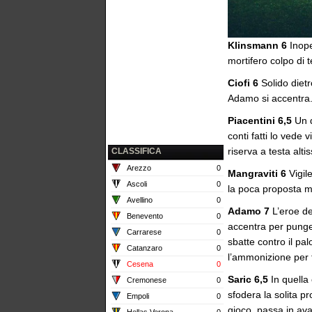
Klinsmann 6
Inope
mortifero colpo di 
Ciofi 6
Solido diet
Adamo si accentra
Piacentini 6,5
Un d
conti fatti lo vede 
riserva a testa alti
CLASSIFICA
Arezzo
0
Mangraviti 6
Vigile
Ascoli
0
la poca proposta m
Avellino
0
Adamo 7
L’eroe de
Benevento
0
accentra per punge
Carrarese
0
sbatte contro il pa
Catanzaro
0
l’ammonizione per 
Cesena
0
Saric 6,5
In quella
Cremonese
0
sfodera la solita p
Empoli
0
gioco, passa in avan
Hellas Verona
0