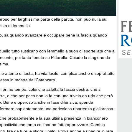
roso per larghissima parte della partita, non può nulla sul
testa di Iemmello.
ro, sa quando avanzare e occupare bene la fascia quando
.
uello tutto rusticano con Iemmello a suon di sportellate che a
vincente, poi tanta tenuta su Pittarello. Chiude la stagione da
ssima.
 e attento di testa, ha vita facile, complice anche e soprattutto
essa in mostra dal Catanzaro.
l primo tempo, colui che asfalta la fascia destra, che si
re, e che per poco non lo fa con una trivela da urlo che però
lo. Bene e operoso anche in fase difensiva, spende
fermare sapientemente una pericolosa ripartenza giallorossa.
 che probabilmente è la sua ultima presenza in bianconero
ropositività che tanto ce l’hanno fatto apprezzare. Cambia
ti, tira da fuori e sfiora il palo. Prova anche a ribadire in rete