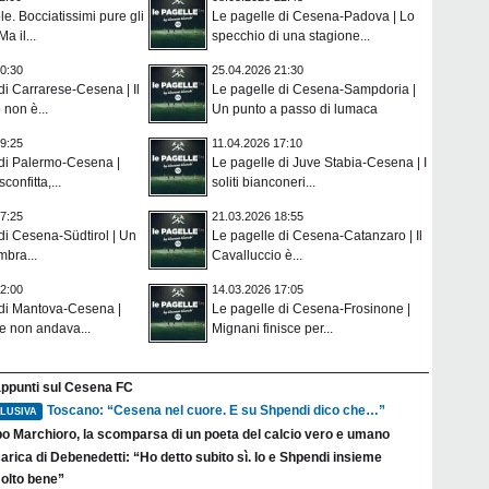
le. Bocciatissimi pure gli
Le pagelle di Cesena-Padova | Lo
a il...
specchio di una stagione...
0:30
25.04.2026 21:30
di Carrarese-Cesena | Il
Le pagelle di Cesena-Sampdoria |
 non è...
Un punto a passo di lumaca
9:25
11.04.2026 17:10
 di Palermo-Cesena |
Le pagelle di Juve Stabia-Cesena | I
confitta,...
soliti bianconeri...
7:25
21.03.2026 18:55
di Cesena-Südtirol | Un
Le pagelle di Cesena-Catanzaro | Il
mbra...
Cavalluccio è...
2:00
14.03.2026 17:05
 di Mantova-Cesena |
Le pagelle di Cesena-Frosinone |
he non andava...
Mignani finisce per...
appunti sul Cesena FC
Toscano: “Cesena nel cuore. E su Shpendi dico che…”
LUSIVA
po Marchioro, la scomparsa di un poeta del calcio vero e umano
arica di Debenedetti: “Ho detto subito sì. Io e Shpendi insieme
olto bene”