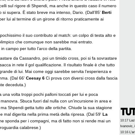
iacelli sul rigore di Shpendi, ma anche in questo caso il numero
o si supera. È stato breve ma intenso, Dario. (Dall’85'
Berti
per lui al termine di un girone di ritorno praticamente ai
)
ochissimo il suo contributo al match: un colpo di testa alto e
l olimpico che comunque non sarebbe mai entrato.
 in campo per tutto l’arco della partita.
astare da Cassandro, poi un timido cross, poi si fa sovrastare
cca in rete il gol qualificazione. Il risultato finale è che tutto
grande di lui. Mai come oggi sarebbe servita l’esperienza e
mma. (Dal 66'
Ceesay 6
Ci prova con diversi cross dalla fascia
te deceduta.)
 una volta troppi pochi palloni toccati per lui e poca
 manovra. Sbuca fuori dal nulla con un’incursione in area e
 ma Shpendi getta tutto alle ortiche. Chiude la sua stagione
e mal digerita nella prima metà della ripresa. (Dal 59'
La
e sponda per i compagni, ma di fatto non si rende mai un
10:17
Laz
Ivanovic, 
troguardia calabrese.)
10:16
L'ar