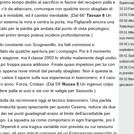
rimo tempo dedito al sacrificio in favore del recupero palla e
Supercopp
o c’è da attaccare, comunque con qualche tocco sbagliato di
10:10
Fant
a è invisibile, ed il cambio inevitabile. (Dal 66'
Tavsan 6
Un
10:01
Cata
09:58
Alt
poi sistema la mira e centra la porta, ma Pigliacelli ancora una
Tottenham 
cato per la partita già andata dal punto di vista psicologico;
09:51
Mil
nel primo tempo poteva incidere profondamente.)
sua mental
o constante con Scognamillo, tra falli commessi e
09:45
L'e
esplodere 
allato da qualche apertura per i compagni. Poi è il momento
09:41
SudT
a stagione, ma il classe 2003 lo sfrutta malamente dagli undici
sottoscrit
 po’ troppa paura addosso. Finale quasi impietoso per lui con
09:36
Cre
po appena nove minuti dal penalty sbagliato. Non è questa la
in prestit
 calare il sipario sulla sua esperienza in bianconero, è il caso
09:32
Barc
o anno. Forza, Cristian. (Dal 59'
Russo 5
Un ingenuo colpo
giocatore 
ere palla ai suoi e via con le valigie per Sassuolo.)
ulla da recriminare oggi al tecnico bianconero. Una partita
maturità quasi spiazzante per questo Cesena, reduce da due
o dei sei punti guadagnati erano al limite dell’accettabile per
mpo. La squadra sa come comportarsi in ogni frangente, poi il
 Shpendi è una tragica variabile non prevista su cui nessuno
o neo: gli zero minuti concessi ad un Francesconi parecchio in