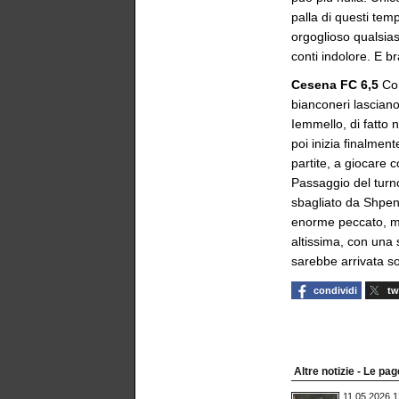
palla di questi tem
orgoglioso qualsiasi
conti indolore. E b
Cesena FC 6,5
Con
bianconeri lasciano
Iemmello, di fatto 
poi inizia finalmen
partite, a giocare c
Passaggio del turno
sbagliato da Shpend
enorme peccato, ma
altissima, con una 
sarebbe arrivata s
condividi
tw
Altre notizie - Le pag
11.05.2026 1