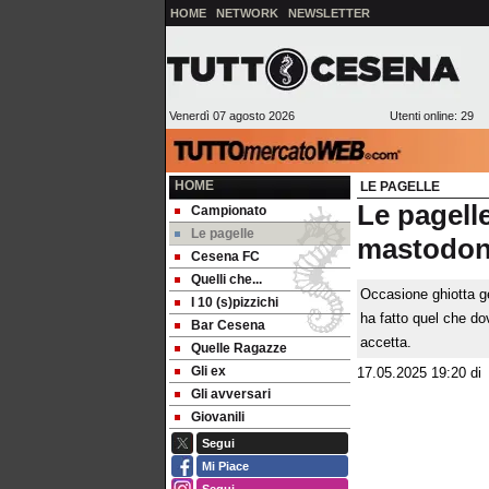
HOME
NETWORK
NEWSLETTER
Venerdì 07 agosto 2026
Utenti online: 29
HOME
LE PAGELLE
Le pagell
Campionato
Le pagelle
mastodont
Cesena FC
Quelli che...
Occasione ghiotta ge
I 10 (s)pizzichi
ha fatto quel che do
Bar Cesena
accetta.
Quelle Ragazze
Gli ex
17.05.2025 19:20
d
Gli avversari
Giovanili
Segui
Mi Piace