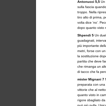
Antonucci 5,5
Un p
sulla fascia quand
troppo. Nella ripres
tiro alto di prima, 
volta dice ‘no’. Pec
dopo quanto visto 
Shpendi 5
Un duell
guadagnati, interv
più importante dell
metri, forse con un
la sostituzione do
partita che deve far
che rimanga un altr
di tacco che fa perd
mister Mignani 7
N
preparata con una 
vittorie che al nett
quanto visto in ca
rigore sbagliato da
può più nulla. Unic