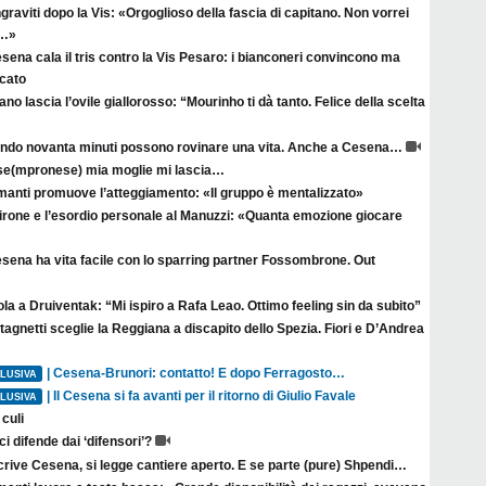
raviti dopo la Vis: «Orgoglioso della fascia di capitano. Non vorrei
a…»
esena cala il tris contro la Vis Pesaro: i bianconeri convincono ma
rcato
no lascia l’ovile giallorosso: “Mourinho ti dà tanto. Felice della scelta
ndo novanta minuti possono rovinare una vita. Anche a Cesena…
se(mpronese) mia moglie mi lascia…
manti promuove l’atteggiamento: «Il gruppo è mentalizzato»
irone e l’esordio personale al Manuzzi: «Quanta emozione giocare
esena ha vita facile con lo sparring partner Fossombrone. Out
la a Druiventak: “Mi ispiro a Rafa Leao. Ottimo feeling sin da subito”
agnetti sceglie la Reggiana a discapito dello Spezia. Fiori e D’Andrea
| Cesena-Brunori: contatto! E dopo Ferragosto…
LUSIVA
| Il Cesena si fa avanti per il ritorno di Giulio Favale
LUSIVA
culi
ci difende dai ‘difensori’?
crive Cesena, si legge cantiere aperto. E se parte (pure) Shpendi…