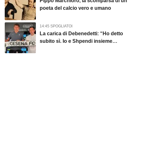
Pippo Marchioro, la scomparsa di un
poeta del calcio vero e umano
14:45 SPOGLIATOI
La carica di Debenedetti: “Ho detto
subito sì. Io e Shpendi insieme
possiamo trovarci molto bene”