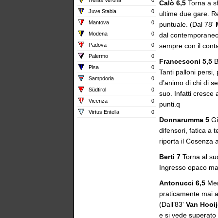
Calò 6,5
Torna a sf
Juve Stabia
0
ultime due gare. R
Mantova
0
puntuale. (Dal 78'
Modena
0
dal contemporaneo 
Padova
0
sempre con il conta
Palermo
0
Francesconi 5,5
B
Pisa
0
Tanti palloni persi,
Sampdoria
0
d’animo di chi di s
Südtirol
0
suo. Infatti cresce 
Vicenza
0
punti.q
Virtus Entella
0
Donnarumma 5
Gi
difensori, fatica a 
riporta il Cosenza
Berti 7
Torna al suo
Ingresso opaco ma
Antonucci 6,5
Men
praticamente mai al
(Dall’83'
Van Hooij
e si vede superato 