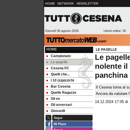
HOME
NETWORK
NEWSLETTER
Giovedì 06 agosto 2026
Utenti online: 35
HOME
LE PAGELLE
Le pagell
Campionato
Le pagelle
nolente il
Cesena FC
panchina
Quelli che...
I 10 (s)pizzichi
Bar Cesena
Il Cesena torna al 
Quelle Ragazze
Ancora da valutare 
Gli ex
14.12.2024 17:05
d
Gli avversari
Giovanili
Segui
Mi Piace