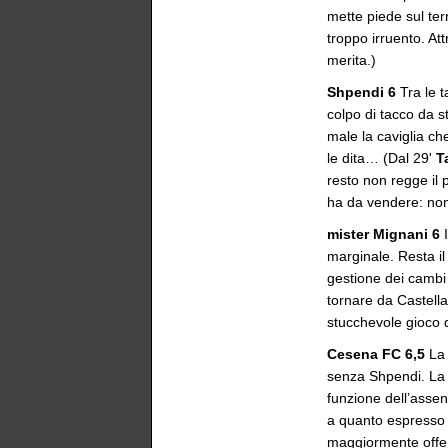
mette piede sul ter
troppo irruento. At
merita.)
Shpendi 6
Tra le t
colpo di tacco da s
male la caviglia ch
le dita… (Dal 29'
T
resto non regge il 
ha da vendere: non
mister Mignani 6
I
marginale. Resta il 
gestione dei cambi 
tornare da Castell
stucchevole gioco d
Cesena FC 6,5
La
senza Shpendi. La 
funzione dell’asse
a quanto espresso 
maggiormente offens