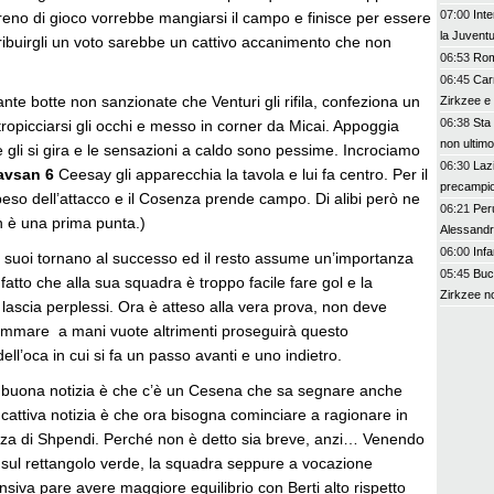
07:00
Inte
reno di gioco vorrebbe mangiarsi il campo e finisce per essere
la Juvent
tribuirgli un voto sarebbe un cattivo accanimento che non
06:53
Rom
06:45
Car
ante botte non sanzionate che Venturi gli rifila, confeziona un
Zirkzee e
06:38
Sta
tropicciarsi gli occhi e messo in corner da Micai. Appoggia
non ultimo
e gli si gira e le sensazioni a caldo sono pessime. Incrociamo
06:30
Lazi
avsan 6
Ceesay gli apparecchia la tavola e lui fa centro. Per il
precampi
peso dell’attacco e il Cosenza prende campo. Di alibi però ne
06:21
Peru
 è una prima punta.)
Alessand
06:00
Inf
 suoi tornano al successo ed il resto assume un’importanza
05:45
Buc
fatto che alla sua squadra è troppo facile fare gol e la
Zirkzee no
lascia perplessi. Ora è atteso alla vera prova, non deve
ammare a mani vuote altrimenti proseguirà questo
ell’oca in cui si fa un passo avanti e uno indietro.
 buona notizia è che c’è un Cesena che sa segnare anche
cattiva notizia è che ora bisogna cominciare a ragionare in
nza di Shpendi. Perché non è detto sia breve, anzi… Venendo
sul rettangolo verde, la squadra seppure a vocazione
iva pare avere maggiore equilibrio con Berti alto rispetto