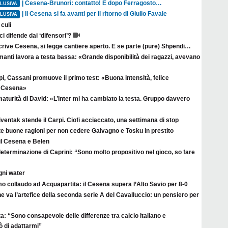
| Cesena-Brunori: contatto! E dopo Ferragosto…
LUSIVA
| Il Cesena si fa avanti per il ritorno di Giulio Favale
LUSIVA
culi
ci difende dai ‘difensori’?
crive Cesena, si legge cantiere aperto. E se parte (pure) Shpendi…
anti lavora a testa bassa: «Grande disponibilità dei ragazzi, avevano
i, Cassani promuove il primo test: «Buona intensità, felice
il Cesena»
aturità di David: «L’Inter mi ha cambiato la testa. Gruppo davvero
ventak stende il Carpi. Ciofi acciaccato, una settimana di stop
te buone ragioni per non cedere Galvagno e Tosku in prestito
il Cesena e Belen
eterminazione di Caprini: “Sono molto propositivo nel gioco, so fare
gni water
o collaudo ad Acquapartita: il Cesena supera l’Alto Savio per 8-0
e va l’artefice della seconda serie A del Cavalluccio: un pensiero per
a: “Sono consapevole delle differenze tra calcio italiano e
ò di adattarmi”