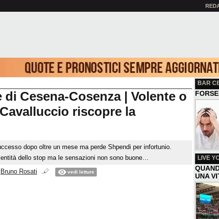
RED
BAR C
e di Cesena-Cosenza | Volente o
FORSE
 Cavalluccio riscopre la
successo dopo oltre un mese ma perde Shpendi per infortunio.
l’entità dello stop ma le sensazioni non sono buone…
LIVE Y
QUAND
i
Bruno Rosati
vedi letture
UNA V