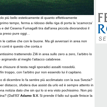
lo più bello esteticamente di quanto effettivamente
rimo tempo, ferma a ridosso della riga di porta la ‘scamorza’
 e del Cesena Fumagalli tira dall’area piccola divorandosi il
 ha preso pure oggi…
 le cattive che con le buone. Ma gli avversari in area non
ei conti è questo che conta.o
ntissimo trattenendo Zilli in area sullo zero a zero, l’arbitro lo
e arginando al meglio l’attacco calabrese.
 chiusure di testa negli sporadici assalti rossoblù.
in troppo, con l’arbitro pur non essendo lui il capitano.
do di dicembre lo fa sentire più acclimatato con la sua Svezia?
er distacco, sfodera due assist da urlo ed è sempre attento in
a notizia dato che sin qui lo si era visto pochissimo. Non più
ina? (Dall’83'
Adamo S.V.
Si prende il fallo sul quale finisce la