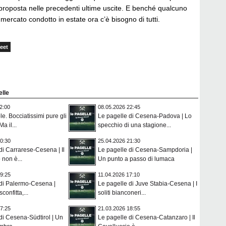
 proposta nelle precedenti ultime uscite. E benché qualcuno
 mercato condotto in estate ora c’è bisogno di tutti.
eet
elle
2:00
08.05.2026 22:45
le. Bocciatissimi pure gli
Le pagelle di Cesena-Padova | Lo
a il...
specchio di una stagione...
0:30
25.04.2026 21:30
di Carrarese-Cesena | Il
Le pagelle di Cesena-Sampdoria |
 non è...
Un punto a passo di lumaca
9:25
11.04.2026 17:10
 di Palermo-Cesena |
Le pagelle di Juve Stabia-Cesena | I
confitta,...
soliti bianconeri...
7:25
21.03.2026 18:55
di Cesena-Südtirol | Un
Le pagelle di Cesena-Catanzaro | Il