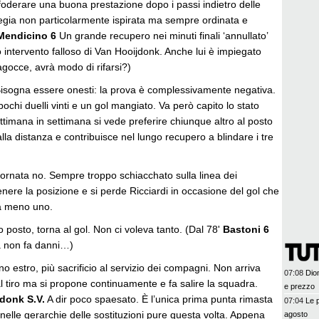
oderare una buona prestazione dopo i passi indietro delle
egia non particolarmente ispirata ma sempre ordinata e
Mendicino 6
Un grande recupero nei minuti finali ‘annullato’
intervento falloso di Van Hooijdonk. Anche lui è impiegato
gocce, avrà modo di rifarsi?)
isogna essere onesti: la prova è complessivamente negativa.
 pochi duelli vinti e un gol mangiato. Va però capito lo stato
ettimana in settimana si vede preferire chiunque altro al posto
alla distanza e contribuisce nel lungo recupero a blindare i tre
ornata no. Sempre troppo schiacchato sulla linea dei
tenere la posizione e si perde Ricciardi in occasione del gol che
 a meno uno.
 posto, torna al gol. Non ci voleva tanto. (Dal 78'
Bastoni 6
 non fa danni…)
o estro, più sacrificio al servizio dei compagni. Non arriva
07:08
Dio
 tiro ma si propone continuamente e fa salire la squadra.
e prezzo
donk S.V.
A dir poco spaesato. È l’unica prima punta rimasta
07:04
Le p
nelle gerarchie delle sostituzioni pure questa volta. Appena
agosto