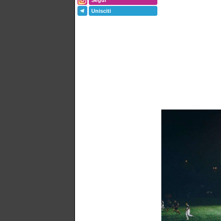
Segui
Unisciti