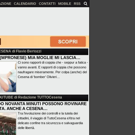
AZIONE
CALENDARIO
CONTATTI
MOBILE
RSS
ESENA
di Flavio Bertozzi
(MPRONESE) MIA MOGLIE MI LASCIA…
Ci sono rapporti di coppia che - seppur a fatica -
vanno avanti. E rapporti di coppia che possono
naufragare miseramente. Per colpa (anche) del
Cesena di ‘bomber’ Olivieri…
OUTUBE
di Redazione TUTTOCesena
O NOVANTA MINUTI POSSONO ROVINARE
ITA. ANCHE A CESENA…
Tra l’evoluzione dei controlli e la tutela dei
cittadini, il viaggio di TuttoCesena eXtra nel
delicato confine tra sicurezza e salvaguardia
delle libertà.