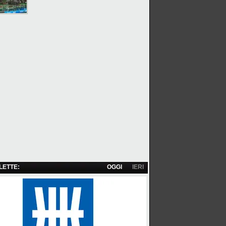
 LETTE:
OGGI
IERI