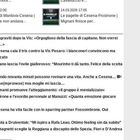
mbra...
Cavalluccio è...
2:00
14.03.2026 17:05
 di Mantova-Cesena |
Le pagelle di Cesena-Frosinone |
he non andava...
Mignani finisce per...
raviti dopo la Vis: «Orgoglioso della fascia di capitano. Non vorrei
a…»
esena cala il tris contro la Vis Pesaro: i bianconeri convincono ma
rcato
no lascia l’ovile giallorosso: “Mourinho ti dà tanto. Felice della scelta
ndo novanta minuti possono rovinare una vita. Anche a Cesena…
se(mpronese) mia moglie mi lascia…
manti promuove l’atteggiamento: «Il gruppo è mentalizzato»
irone e l’esordio personale al Manuzzi: «Quanta emozione giocare
esena ha vita facile con lo sparring partner Fossombrone. Out
la a Druiventak: “Mi ispiro a Rafa Leao. Ottimo feeling sin da subito”
agnetti sceglie la Reggiana a discapito dello Spezia. Fiori e D’Andrea