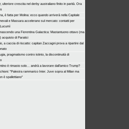
r, ulteriore crescita nel derby australiano finito in parità. Ora
us
a, è fatta per Molina: ecco quando arriverà nella Capitale
nevali e Massara accelerano sul mercato: contatti per
 Lucumì
 nascendo una Fiorentina Galactica: Mastantuono ottavo (ma
) acquisto di Paratici
o, a caccia di riscatto: capitan Zaccagni prova a ripartire dal
onato
gia, pragmatismo contro istinto, la discontinuità di
ro
antino è rimasto solo… andrà a lavorare dall’amico Trump?
chioni: "Palestra rammarico Inter. Juve sopra al Milan ma
n è spallettiano"