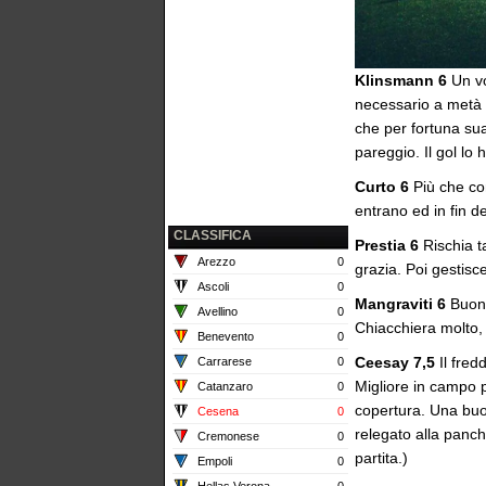
Klinsmann 6
Un vo
necessario a metà p
che per fortuna sua
pareggio. Il gol lo
Curto 6
Più che con
entrano ed in fin d
CLASSIFICA
Prestia 6
Rischia ta
Arezzo
0
grazia. Poi gestisc
Ascoli
0
Mangraviti 6
Buone
Avellino
0
Chiacchiera molto, f
Benevento
0
Ceesay 7,5
Il fred
Carrarese
0
Migliore in campo p
Catanzaro
0
copertura. Una buon
Cesena
0
relegato alla panch
Cremonese
0
partita.)
Empoli
0
Hellas Verona
0