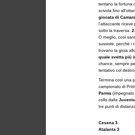
tentano la fortuna 
scivola fino all’ot
giocata di Camar
l’attaccante riceve
sotto la traversa.
2
O meglio, così sare
sussiste, perché i 
trovano la gioia al
quale svetta più in
chance, sempre per
tentativo col destro
Termina così una pa
campionato di Pri
Parma
(impegnato 
collo dalla
Juvent
tre punti di distanz
Cesena 3
Atalanta 3