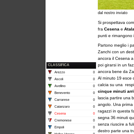
dal nostro inviato
Si prospettava come
fra
Cesena
e
Atal
punti e rimangono inc
Partono meglio i pa
Zanchi con un destr
ancora il Cesena a
poi girarsi in un fa
CLASSIFICA
ancora bene da Za
Arezzo
0
Al minuto 19 esce 
Ascoli
0
calcia su una resp
Avellino
0
cinque minuti arri
Benevento
0
lascia partire una 
Carrarese
0
angolo. Una prima f
Catanzaro
0
ragazzi in questa f
Cesena
0
segna 36 minuti qu
Cremonese
0
senza riuscire a fu
Empoli
0
destro parte una tr
Hellas Verona
0