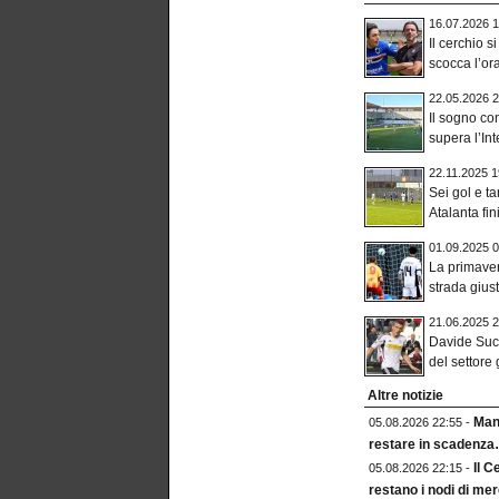
16.07.2026 1
Il cerchio s
scocca l’ora 
22.05.2026 2
Il sogno co
supera l’Inte
22.11.2025 1
Sei gol e t
Atalanta fin
01.09.2025 0
La primave
strada giust
21.06.2025 2
Davide Suc
del settore 
Altre notizie
Mang
05.08.2026 22:55 -
restare in scadenz
Il C
05.08.2026 22:15 -
restano i nodi di me