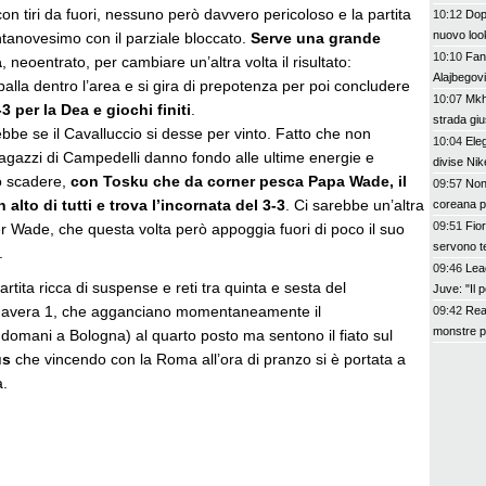
con tiri da fuori, nessuno però davvero pericoloso e la partita
10:12
Dop
nuovo loo
tantanovesimo con il parziale bloccato.
Serve una grande
10:10
Fant
a
, neoentrato, per cambiare un’altra volta il risultato:
Alajbegov
 palla dentro l’area e si gira di prepotenza per poi concludere
10:07
Mkhi
-3 per la Dea e giochi finiti
.
strada giu
bbe se il Cavalluccio si desse per vinto. Fatto che non
10:04
Ele
ragazzi di Campedelli danno fondo alle ultime energie e
divise N
lo scadere,
con Tosku che da corner pesca Papa Wade, il
09:57
Non
 alto di tutti e trova l’incornata del 3-3
. Ci sarebbe un’altra
coreana p
09:51
Fior
 Wade, che questa volta però appoggia fuori di poco il suo
servono te
.
09:46
Lea
rtita ricca di suspense e reti tra quinta e sesta del
Juve: "Il 
mavera 1, che agganciano momentaneamente il
09:42
Real
monstre pe
domani a Bologna) al quarto posto ma sentono il fiato sul
us
che vincendo con la Roma all’ora di pranzo si è portata a
a.