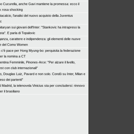
o Cucurella, anche Gavi mantiene la promessa: ecco il
k rosa shocking
acalcio, l'analisi del nuovo acquisto della Juventus
ic
taryan sui giovani dell'Inter: "Stankovic ha intrapreso la
sta". E parla di Topalovic
ganza, carattere e indipendenza: gli elementi delle nuove
ike del Como Women
 c'è pace per Hong Myung-bo: perquisita la federazione
er la nomina a CT
entina Femminile, Pinones-Arce: "Per alzare il livello,
st con club internazionali"
o, Douglas Luiz, Pavard e non solo. Condò su Inter, Milan e
peso dei partenti"
 Madrid, la telenovela Vinicius sta per concludersi: rinnovo
r il brasiliano