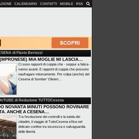
AZIONE
CALENDARIO
CONTATTI
MOBILE
RSS
ESENA
di Flavio Bertozzi
(MPRONESE) MIA MOGLIE MI LASCIA…
Ci sono rapporti di coppia che - seppur a fatica -
vanno avanti. E rapporti di coppia che possono
naufragare miseramente. Per colpa (anche) del
Cesena di ‘bomber’ Olivieri…
OUTUBE
di Redazione TUTTOCesena
O NOVANTA MINUTI POSSONO ROVINARE
ITA. ANCHE A CESENA…
Tra l’evoluzione dei controlli e la tutela dei
cittadini, il viaggio di TuttoCesena eXtra nel
delicato confine tra sicurezza e salvaguardia
delle libertà.