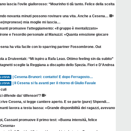
no lascia l’ovile giallorosso: “Mourinho ti dà tanto. Felice della scelta
ndo novanta minuti possono rovinare una vita. Anche a Cesena…
se(mpronese) mia moglie mi lascia…
manti promuove l’atteggiamento: «Il gruppo è mentalizzato»
irone e l’esordio personale al Manuzzi: «Quanta emozione giocare
esena ha vita facile con lo sparring partner Fossombrone. Out
la a Druiventak: “Mi ispiro a Rafa Leao. Ottimo feeling sin da subito”
agnetti sceglie la Reggiana a discapito dello Spezia. Fiori e D’Andrea
| Cesena-Brunori: contatto! E dopo Ferragosto…
LUSIVA
| Il Cesena si fa avanti per il ritorno di Giulio Favale
LUSIVA
culi
ci difende dai ‘difensori’?
crive Cesena, si legge cantiere aperto. E se parte (pure) Shpendi…
anti lavora a testa bassa: «Grande disponibilità dei ragazzi, avevano
i, Cassani promuove il primo test: «Buona intensità, felice
il Cesena»