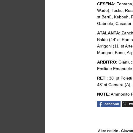
CESENA
: Fontana
Wade), Tosku, Rosset
st Berti), Kebbeh, 
Gabriele, Casadei
ATALANTA
: Zanch
Baldo (44' st Ramaj
Arrigoni (11' st Art
Mungari, Bono, Ali
ARBITRO
: Gianlu
Emilia e Emanuele 
RETI
: 38' pt Polett
43' st Camara (A),
NOTE
: Ammonito Po
condividi
tw
Altre notizie - Giovani