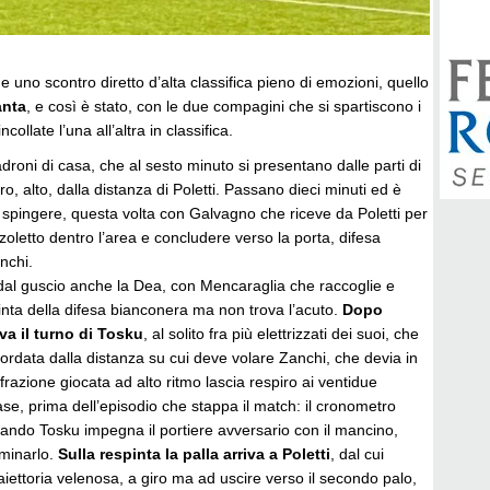
 uno scontro diretto d’alta classifica pieno di emozioni, quello
anta
, e così è stato, con le due compagini che si spartiscono i
ollate l’una all’altra in classifica.
droni di casa, che al sesto minuto si presentano dalle parti di
o, alto, dalla distanza di Poletti. Passano dieci minuti ed è
 spingere, questa volta con Galvagno che riceve da Poletti per
zzoletto dentro l’area e concludere verso la porta, difesa
nchi.
dal guscio anche la Dea, con Mencaraglia che raccoglie e
inta della difesa bianconera ma non trova l’acuto.
Dopo
va il turno di Tosku
, al solito fra più elettrizzati dei suoi, che
bordata dalla distanza su cui deve volare Zanchi, che devia in
razione giocata ad alto ritmo lascia respiro ai ventidue
ase, prima dell’episodio che stappa il match: il cronometro
ando Tosku impegna il portiere avversario con il mancino,
lminarlo.
Sulla respinta la palla arriva a Poletti
, dal cui
aiettoria velenosa, a giro ma ad uscire verso il secondo palo,