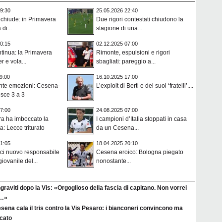
9:30
25.05.2026 22:40
i chiude: in Primavera
Due rigori contestati chiudono la
di...
stagione di una...
0:15
02.12.2025 07:00
ntinua: la Primavera
Rimonte, espulsioni e rigori
r e vola...
sbagliati: pareggio a...
9:00
16.10.2025 17:00
ante emozioni: Cesena-
L’exploit di Berti e dei suoi ‘fratelli’....
isce 3 a 3
7:00
24.08.2025 07:00
ra ha imboccato la
I campioni d’Italia stoppati in casa
a: Lecce triturato
da un Cesena...
1:05
18.04.2025 20:10
ci nuovo responsabile
Cesena eroico: Bologna piegato
giovanile del...
nonostante...
raviti dopo la Vis: «Orgoglioso della fascia di capitano. Non vorrei
a…»
esena cala il tris contro la Vis Pesaro: i bianconeri convincono ma
rcato