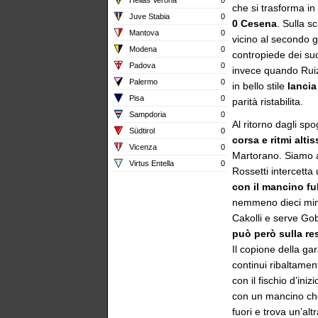
che si trasforma in
Juve Stabia
0
0 Cesena
. Sulla s
Mantova
0
vicino al secondo 
Modena
0
contropiede dei suo
Padova
0
invece quando Ruiz 
Palermo
0
in bello stile
lancia
Pisa
0
parità ristabilita.
Sampdoria
0
Al ritorno dagli sp
Südtirol
0
corsa e ritmi altis
Vicenza
0
Martorano. Siamo a
Virtus Entella
0
Rossetti intercetta
con il mancino fu
nemmeno dieci minu
Cakolli e serve Go
può però sulla res
Il copione della ga
continui ribaltamen
con il fischio d’in
con un mancino che f
fuori e trova un’al