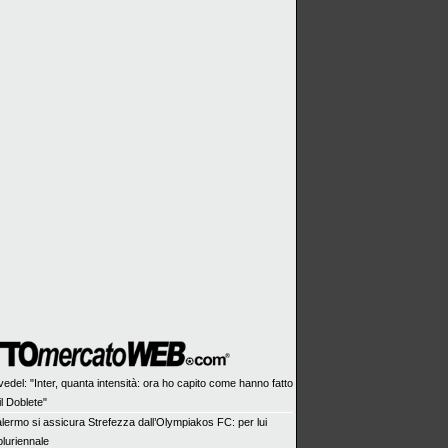
edel: "Inter, quanta intensità: ora ho capito come hanno fatto
il Doblete"
Palermo si assicura Strefezza dall’Olympiakos FC: per lui
pluriennale