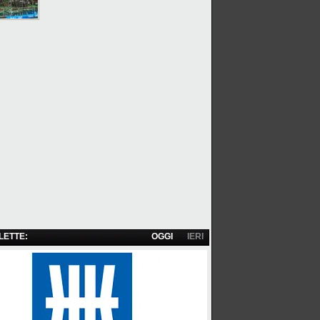
 LETTE:
OGGI
IERI