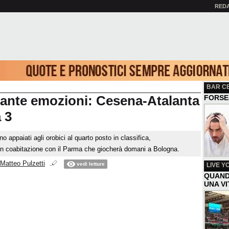
RED
BAR C
 tante emozioni: Cesena-Atalanta
FORSE
a 3
o appaiati agli orobici al quarto posto in classifica,
 coabitazione con il Parma che giocherà domani a Bologna.
Matteo Pulzetti
vedi letture
LIVE Y
QUAND
UNA V