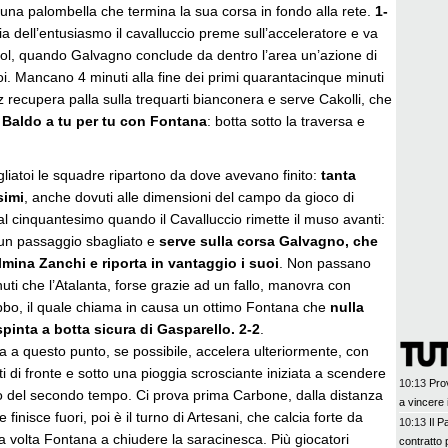
 una palombella che termina la sua corsa in fondo alla rete.
1-
cia dell’entusiasmo il cavalluccio preme sull’acceleratore e va
gol, quando Galvagno conclude da dentro l’area un’azione di
i. Mancano 4 minuti alla fine dei primi quarantacinque minuti
recupera palla sulla trequarti bianconera e serve Cakolli, che
 Baldo a tu per tu con Fontana
: botta sotto la traversa e
ogliatoi le squadre ripartono da dove avevano finito:
tanta
simi
, anche dovuti alle dimensioni del campo da gioco di
l cinquantesimo quando il Cavalluccio rimette il muso avanti:
 un passaggio sbagliato e
serve sulla corsa Galvagno, che
lmina Zanchi e riporta in vantaggio i suoi
. Non passano
ti che l’Atalanta, forse grazie ad un fallo, manovra con
bbo, il quale chiama in causa un ottimo Fontana che
nulla
pinta a botta sicura di Gasparello. 2-2
.
ra a questo punto, se possibile, accelera ulteriormente, con
ti di fronte e sotto una pioggia scrosciante iniziata a scendere
10:13
Prov
izio del secondo tempo. Ci prova prima Carbone, dalla distanza
a vincere 
inisce fuori, poi è il turno di Artesani, che calcia forte da
10:13
Il 
tra volta Fontana a chiudere la saracinesca. Più giocatori
contratto 