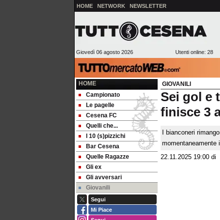
HOME
NETWORK
NEWSLETTER
Giovedì 06 agosto 2026
Utenti online: 28
HOME
GIOVANILI
Sei gol e
Campionato
Le pagelle
finisce 3 
Cesena FC
Quelli che...
I bianconeri rimangon
I 10 (s)pizzichi
momentaneamente in
Bar Cesena
Quelle Ragazze
22.11.2025 19:00
di
Gli ex
Gli avversari
Giovanili
Segui
Mi Piace