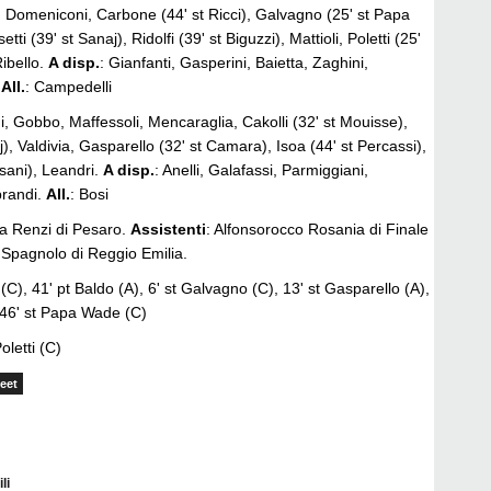
, Domeniconi, Carbone (44' st Ricci), Galvagno (25' st Papa
ti (39' st Sanaj), Ridolfi (39' st Biguzzi), Mattioli, Poletti (25'
Ribello.
A disp.
: Gianfanti, Gasperini, Baietta, Zaghini,
.
All.
: Campedelli
i, Gobbo, Maffessoli, Mencaraglia, Cakolli (32' st Mouisse),
), Valdivia, Gasparello (32' st Camara), Isoa (44' st Percassi),
esani), Leandri.
A disp.
: Anelli, Galafassi, Parmiggiani,
prandi.
All.
: Bosi
ca Renzi di Pesaro.
Assistenti
: Alfonsorocco Rosania di Finale
Spagnolo di Reggio Emilia.
i (C), 41' pt Baldo (A), 6' st Galvagno (C), 13' st Gasparello (A),
 46' st Papa Wade (C)
letti (C)
eet
li