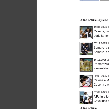
Altre notizie - Quell
19.01.2026 1
Cesena, una
perfettament
07.12.2025 1
Sempre la s
Sempre la s
16.11.2025 2
L’amarezza 
tormentato 
29.09.2025 1
Catena e Mi
Cesena e A
07.09.2025 1
A Ferin e fu
Cavalluccio 
Altre notizie