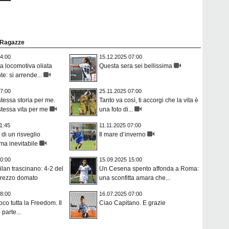
e Ragazze
4:00
15.12.2025 07:00
 locomotiva oliata
Questa sera sei bellissima
e: si arrende...
7:00
25.11.2025 07:00
tessa storia per me.
Tanto va così, ti accorgi che la vita è
tessa vita per me
una foto di...
1:45
11.11.2025 07:00
di un risveglio
Il mare d’inverno
ma inevitabile
0:00
15.09.2025 15:00
lan trascinano: 4-2 del
Un Cesena spento affonda a Roma:
rezzo domato
una sconfitta amara che...
8:00
16.07.2025 07:00
oco tutta la Freedom. Il
Ciao Capitano. E grazie
parte...