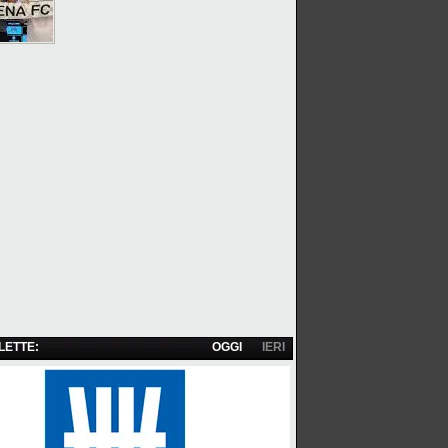
 LETTE:
OGGI
IERI