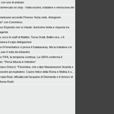
 con uno di anticipo
iomercato no stop - Indiscrezioni, trattative e retroscena del
tantuono accende Firenze: festa viola. Antognoni
lito” con Commisso
aso Esposito non si chiude: durissimo botta e risposta tra
 agente
ia, ecco lo staff di Maldini. Torna Oriali, Bollini vice, c’è
manca il capo delegazione
 il Fenerbahce ci prova il Galatasaray. Ma la trattativa col
Leao è tutta da imbastire
s FIFA, la tempesta continua. La UEFA conferma il
io: “Persa fiducia in Infantino”
tavo Ghezzi: “Fiorentina, che colpo Mastantuono! Aranda e
rossimi ad esplodere. Castro felice della Roma e Molina è un
nata Real: ufficializzati l'acquisto di Diomande e il rinnovo di
 Sfuma Rodri