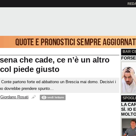
RED
BAR C
sena che cade, ce n’è un altro
FORSE
 col piede giusto
 Conte partono forte ed abbattono un Brescia mai domo. Decisivi i
uno dovrebbe prendere spunto…
i
Giordano Rosati
vedi letture
SPOGLI
LA CAR
SÌ. IO
MOLTO