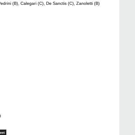
drini (B), Calegari (C), De Sanctis (C), Zanoletti (B)
0
eet