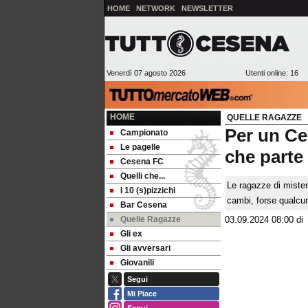
HOME
NETWORK
NEWSLETTER
Venerdì 07 agosto 2026
Utenti online: 16
HOME
QUELLE RAGAZZE
Per un Ce
Campionato
Le pagelle
che parte
Cesena FC
Quelli che...
Le ragazze di mister
I 10 (s)pizzichi
cambi, forse qualc
Bar Cesena
Quelle Ragazze
03.09.2024 08:00
d
Gli ex
Gli avversari
Giovanili
Segui
Mi Piace