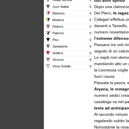
tutt’altro spirito
.
Dopo una clamorosa
Juve Stabia
0
Del Piero,
le ragaz
Mantova
0
Calegari effettua u
Modena
0
davanti a Tassello,
Padova
0
numero novantanov
Palermo
0
l’estremo difenso
Pisa
0
Passano tre soli mi
Sampdoria
0
seguito di un calci
Südtirol
0
Le ospiti non dem
Vicenza
0
mandando alto un gr
Virtus Entella
0
la Leonessa coglie i
fuori causa.
Passata la paura, 
Aryana, le romagn
numero sedici crea 
casalinga va nel p
lesta ad anticipar
Al secondo minuto 
regalando subito la
Nonostante la rosa