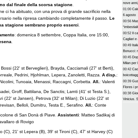
nove anni,
o dal finale della scorsa stagione
.
01:00
Calc
me ci ha abituato, con una prova di grande sacrificio nella
6 agosto
ersario nella ripresa cambiando completamente il passo.
Le
00:56
Mas
na stagione sembrano proprio esserci
.
“imbestia
00:52
Il c
amento
: domenica 8 settembre, Coppa Italia, ore 15:00,
Cagliari e
Cesena
.
00:49
Ital
Bonucci: 
00:45
Dopo
Milan per 
, Bossi (22' st Berveglieri), Brayda, Cacciamali (27' st Berti),
00:42
Cao
orreale, Pedrini, Hjohlman, Lepera, Zanoletti, Razza.
A disp.
:
boicottagg
, Nicolini, Tunoaia, Menassi, Raccagni, Corbetta.
All.
: Valenti
00:39
Gus
Flores i p
asadei, Groff, Battilana, De Sanctis; Lamti (41' st Testa S.),
bel colpo”
00:38
Gior
i (22' st Jansen), Petrova (32' st Milan); Di Luzio (22' st
Vinicius.
Trevisan, Belloli, Dumitru, Testa E., Serafino.
All.
: Conte
cicolone di San Donà di Piave.
Assistenti
: Matteo Sadikaj di
vallaro di Rovigo
io (C), 21' st Lepera (B), 39' st Tironi (C), 47' st Harvey (C)