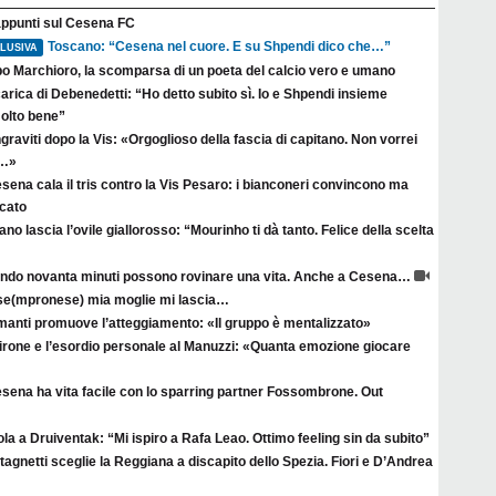
appunti sul Cesena FC
Toscano: “Cesena nel cuore. E su Shpendi dico che…”
LUSIVA
po Marchioro, la scomparsa di un poeta del calcio vero e umano
arica di Debenedetti: “Ho detto subito sì. Io e Shpendi insieme
olto bene”
raviti dopo la Vis: «Orgoglioso della fascia di capitano. Non vorrei
a…»
esena cala il tris contro la Vis Pesaro: i bianconeri convincono ma
rcato
no lascia l’ovile giallorosso: “Mourinho ti dà tanto. Felice della scelta
ndo novanta minuti possono rovinare una vita. Anche a Cesena…
se(mpronese) mia moglie mi lascia…
manti promuove l’atteggiamento: «Il gruppo è mentalizzato»
irone e l’esordio personale al Manuzzi: «Quanta emozione giocare
esena ha vita facile con lo sparring partner Fossombrone. Out
la a Druiventak: “Mi ispiro a Rafa Leao. Ottimo feeling sin da subito”
agnetti sceglie la Reggiana a discapito dello Spezia. Fiori e D’Andrea