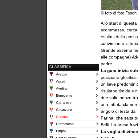
© foto di foto Foschi
Allo start di quest
scommesse, cercando
risultati della pa
convincente vittoria
Grande assente nel
alle compagne) Ade
padre.
CLASSIFICA
La gara inizia sub
Arezzo
0
posizione ghiottiss
Ascoli
0
un lieve predominio
Avellino
0
risultano timide e 
Benevento
0
due volte senza tro
Carrarese
0
una frittata clamor
Catanzaro
0
angolo di testa da 
Cesena
0
Farina, che salta tr
Cremonese
0
Belli. La prima fraz
Empoli
0
La voglia di vinc
Hellas Verona
0