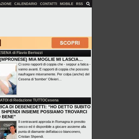
AZIONE
CALENDARIO
CONTATTI
MOBILE
RSS
ESENA
di Flavio Bertozzi
(MPRONESE) MIA MOGLIE MI LASCIA…
Ci sono rapporti di coppia che - seppur a fatica -
vanno avanti. E rapporti di coppia che possono
naufragare miseramente. Per colpa (anche) del
Cesena di ‘bomber’ Olivieri…
ATOI
di Redazione TUTTOCesena
ICA DI DEBENEDETTI: “HO DETTO SUBITO
 E SHPENDI INSIEME POSSIAMO TROVARCI
 BENE”
Il centravanti approda in Romagna in prestito
secco ed è disponibile a giocare assieme alla
punta di diamante dell’attacco bianconero,
Cristian Shpendi.