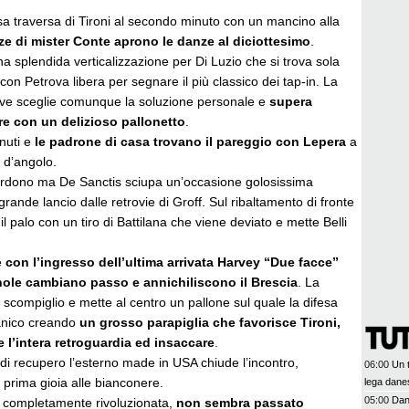
 traversa di Tironi al secondo minuto con un mancino alla
ze di mister Conte aprono le danze al diciottesimo
.
na splendida verticalizzazione per Di Luzio che si trova sola
 con Petrova libera per segnare il più classico dei tap-in. La
e sceglie comunque la soluzione personale e
supera
re con un delizioso pallonetto
.
nuti e
le padrone di casa trovano il pareggio con Lepera
a
o d’angolo.
ordono ma De Sanctis sciupa un’occasione golosissima
ande lancio dalle retrovie di Groff. Sul ribaltamento di fronte
l palo con un tiro di Battilana che viene deviato e mette Belli
e
con l’ingresso dell’ultima arrivata Harvey “Due facce”
ole cambiano passo e annichiliscono il Brescia
. La
scompiglio e mette al centro un pallone sul quale la difesa
anico creando
un grosso parapiglia che favorisce Tironi,
e l’intera retroguardia ed insaccare
.
di recupero l’esterno made in USA chiude l’incontro,
06:00
Un t
 prima gioia alle bianconere.
lega dane
05:00
Dan
 completamente rivoluzionata,
non sembra passato