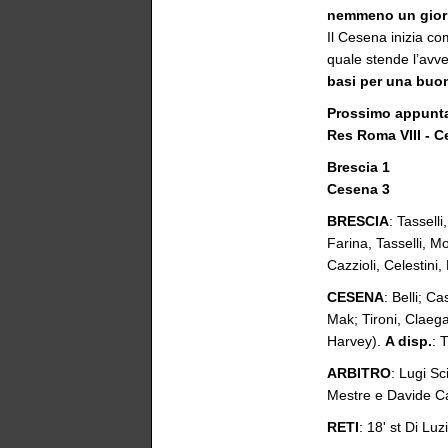
nemmeno un giorn
Il Cesena inizia co
quale stende l’avv
basi per una buo
Prossimo appunt
Res Roma VIII - 
Brescia 1
Cesena 3
BRESCIA
: Tasselli
Farina, Tasselli, M
Cazzioli, Celestini
CESENA
: Belli; C
Mak; Tironi, Claegar
Harvey).
A disp.
: 
ARBITRO
: Lugi S
Mestre e Davide Ca
RETI
: 18' st Di Luz