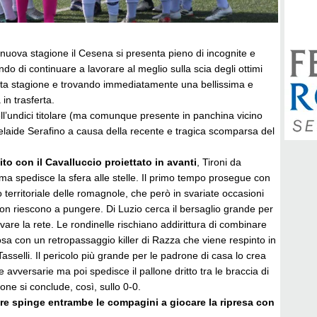
a nuova stagione il Cesena si presenta pieno di incognite e
 di continuare a lavorare al meglio sulla scia degli ottimi
ssata stagione e trovando immediatamente una bellissima e
 in trasferta.
l’undici titolare (ma comunque presente in panchina vicino
laide Serafino a causa della recente e tragica scomparsa del
ito con il Cavalluccio proiettato in avanti
, Tironi da
ima spedisce la sfera alle stelle. Il primo tempo prosegue con
 territoriale delle romagnole, che però in svariate occasioni
non riescono a pungere. Di Luzio cerca il bersaglio grande per
vare la rete. Le rondinelle rischiano addirittura di combinare
osa con un retropassaggio killer di Razza che viene respinto in
Tasselli. Il pericolo più grande per le padrone di casa lo crea
e avversarie ma poi spedisce il pallone dritto tra le braccia di
ione si conclude, così, sullo 0-0.
ere spinge entrambe le compagini a giocare la ripresa con