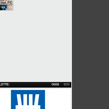
 LETTE:
OGGI
IERI