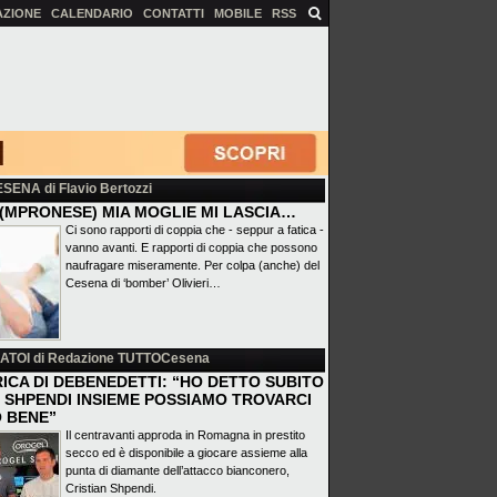
AZIONE
CALENDARIO
CONTATTI
MOBILE
RSS
ESENA
di Flavio Bertozzi
(MPRONESE) MIA MOGLIE MI LASCIA…
Ci sono rapporti di coppia che - seppur a fatica -
vanno avanti. E rapporti di coppia che possono
naufragare miseramente. Per colpa (anche) del
Cesena di ‘bomber’ Olivieri…
ATOI
di Redazione TUTTOCesena
ICA DI DEBENEDETTI: “HO DETTO SUBITO
 E SHPENDI INSIEME POSSIAMO TROVARCI
 BENE”
Il centravanti approda in Romagna in prestito
secco ed è disponibile a giocare assieme alla
punta di diamante dell’attacco bianconero,
Cristian Shpendi.