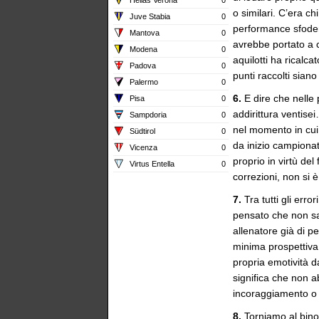
o similari. C’era c
Juve Stabia
0
performance sfodera
Mantova
0
avrebbe portato a c
Modena
0
aquilotti ha ricalcat
Padova
0
punti raccolti siano
Palermo
0
6.
E dire che nelle 
Pisa
0
addirittura ventise
Sampdoria
0
nel momento in cui
Südtirol
0
da inizio campiona
Vicenza
0
proprio in virtù de
Virtus Entella
0
correzioni, non si 
7.
Tra tutti gli erro
pensato che non sa
allenatore già di p
minima prospettiva 
propria emotività d
significa che non a
incoraggiamento o 
8.
Torniamo al bino