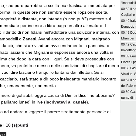
“imbestia
co, che pure parrebbe la scelta più drastica e immediata per
00:52
Il c
 prima, in queste ore non sembra essere l’opzione scelta.
Cagliari e
proprietà è distante, non intende (o non può?) mettere sul
00:49
Ital
 immediate per inserire a libro paga un altro allenatore. I
Bonucci: 
o il diritto di non fidarsi nell’adottare una soluzione interna, con
00:45
Dopo
ampedelli o Zanetti. Avanti ancora con Mignani, malgrado
Milan per 
00:42
Cao
e da ciò, che si arrivi ad un avvicendamento in panchina o
boicottagg
liato lasciare che Mignani si esponesse ancora una volta in
00:39
Gus
ima che dopo la gara con i liguri. Se si deve proseguire con
Flores i p
 meno, va protetto e messo nelle condizioni di sbagliare il meno
bel colpo”
00:38
Gior
 vuol dire lasciarlo tranquillo lontano dai riflettori. Se si
Vinicius.
 cacciarlo, sarà stato a dir poco inelegante mandarlo incontro
00:34
Il c
che, umanamente, non merita.
del Paler
00:30
Gaut
umero di gol subiti oggi a causa di Dimitri Bisoli ne abbiamo?
punto di r
arliamo lunedì in live (
iscrivetevi al canale
).
ito ad andare a leggere il parere strettamente personale di
te
i 10 (s)punti
eet