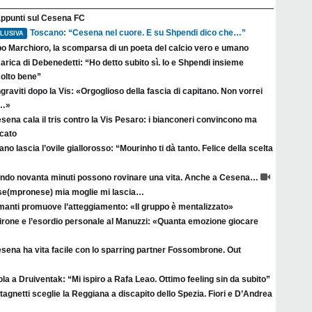
appunti sul Cesena FC
Toscano: “Cesena nel cuore. E su Shpendi dico che…”
LUSIVA
po Marchioro, la scomparsa di un poeta del calcio vero e umano
arica di Debenedetti: “Ho detto subito sì. Io e Shpendi insieme
olto bene”
raviti dopo la Vis: «Orgoglioso della fascia di capitano. Non vorrei
a…»
esena cala il tris contro la Vis Pesaro: i bianconeri convincono ma
rcato
no lascia l’ovile giallorosso: “Mourinho ti dà tanto. Felice della scelta
ndo novanta minuti possono rovinare una vita. Anche a Cesena…
se(mpronese) mia moglie mi lascia…
manti promuove l’atteggiamento: «Il gruppo è mentalizzato»
irone e l’esordio personale al Manuzzi: «Quanta emozione giocare
esena ha vita facile con lo sparring partner Fossombrone. Out
la a Druiventak: “Mi ispiro a Rafa Leao. Ottimo feeling sin da subito”
agnetti sceglie la Reggiana a discapito dello Spezia. Fiori e D’Andrea