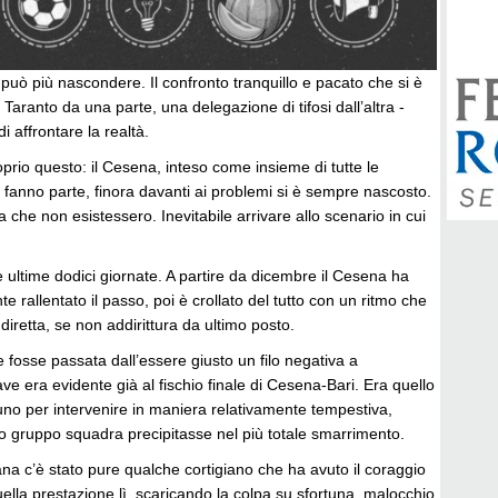
può più nascondere. Il confronto tranquillo e pacato che si è
 Taranto da una parte, una delegazione di tifosi dall’altra -
 affrontare la realtà.
prio questo: il Cesena, inteso come insieme di tutte le
fanno parte, finora davanti ai problemi si è sempre nascosto.
ta che non esistessero. Inevitabile arrivare allo scenario in cui
e ultime dodici giornate. A partire da dicembre il Cesena ha
 rallentato il passo, poi è crollato del tutto con un ritmo che
diretta, se non addirittura da ultimo posto.
 fosse passata dall’essere giusto un filo negativa a
ve era evidente già al fischio finale di Cesena-Bari. Era quello
uno per intervenire in maniera relativamente tempestiva,
ro gruppo squadra precipitasse nel più totale smarrimento.
na c’è stato pure qualche cortigiano che ha avuto il coraggio
uella prestazione lì, scaricando la colpa su sfortuna, malocchio