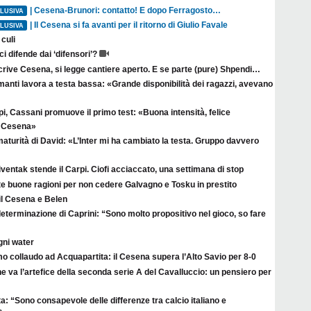
| Cesena-Brunori: contatto! E dopo Ferragosto…
LUSIVA
| Il Cesena si fa avanti per il ritorno di Giulio Favale
LUSIVA
culi
ci difende dai ‘difensori’?
crive Cesena, si legge cantiere aperto. E se parte (pure) Shpendi…
anti lavora a testa bassa: «Grande disponibilità dei ragazzi, avevano
i, Cassani promuove il primo test: «Buona intensità, felice
il Cesena»
aturità di David: «L’Inter mi ha cambiato la testa. Gruppo davvero
ventak stende il Carpi. Ciofi acciaccato, una settimana di stop
te buone ragioni per non cedere Galvagno e Tosku in prestito
il Cesena e Belen
eterminazione di Caprini: “Sono molto propositivo nel gioco, so fare
gni water
o collaudo ad Acquapartita: il Cesena supera l’Alto Savio per 8-0
e va l’artefice della seconda serie A del Cavalluccio: un pensiero per
a: “Sono consapevole delle differenze tra calcio italiano e