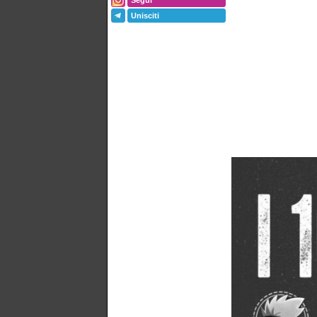
Segui
Unisciti