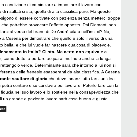
e in condizione di cominciare a impostare il lavoro con
 di risultati ci sta, quella di alta classifica pure. Ma queste
esigono di essere coltivate con pazienza senza metterci troppa
io che potrebbe provocare l’effetto opposto. Dai Diamanti non
farci al verso del brano di De Andrè citato nell’incipit? No,
 a Cesena per dimostrare che quello è solo il verso di una
 bella, e che lui vuole far nascere qualcosa di piacevole.
lenamento in Italia? Ci sta. Ma certo non equivale a
E, come detto, a portare acqua al mulino è anche la lunga
rettangolo verde. Determinante sarà che intorno a lui non si
onferenza delle frenesie esasperanti da alta classifica. A Cesena
ante scultore di gloria
che deve innanzitutto farsi un’idea
i potrà contare e su cui dovrà poi lavorare. Poterlo fare con la
a fiducia nel suo lavoro e lo sostiene nella consapevolezza che
li di un grande e paziente lavoro sarà cosa buona e giusta.
eet