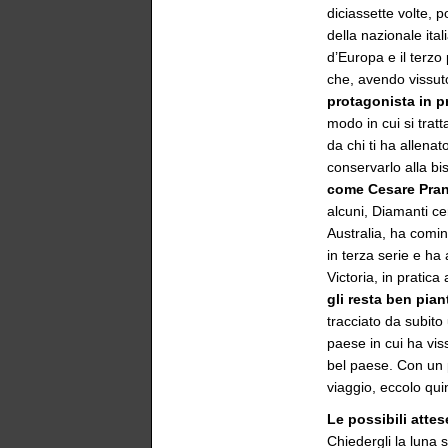
diciassette volte, 
della nazionale it
d’Europa e il terzo
che, avendo vissuto
protagonista in 
modo in cui si trat
da chi ti ha allena
conservarlo alla b
come Cesare Prand
alcuni, Diamanti ce
Australia, ha comi
in terza serie e h
Victoria, in pratic
gli resta ben pian
tracciato da subito 
paese in cui ha viss
bel paese. Con un p
viaggio, eccolo qu
Le possibili attes
Chiedergli la luna 