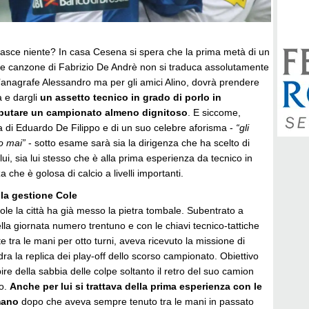
asce niente? In casa Cesena si spera che la prima metà di un
re canzone di Fabrizio De Andrè non si traduca assolutamente
all’anagrafe Alessandro ma per gli amici Alino, dovrà prendere
 e dargli
un assetto tecnico in grado di porlo in
sputare un campionato almeno dignitoso
. E siccome,
a di Eduardo De Filippo e di un suo celebre aforisma -
“gli
o mai”
- sotto esame sarà sia la dirigenza che ha scelto di
ui, sia lui stesso che è alla prima esperienza da tecnico in
za che è golosa di calcio a livelli importanti.
lla gestione Cole
Cole la città ha già messo la pietra tombale. Subentrato a
la giornata numero trentuno e con le chiavi tecnico-tattiche
e tra le mani per otto turni, aveva ricevuto la missione di
dra la replica dei play-off dello scorso campionato. Obiettivo
e della sabbia delle colpe soltanto il retro del suo camion
o.
Anche per lui si trattava della prima esperienza con le
mano
dopo che aveva sempre tenuto tra le mani in passato