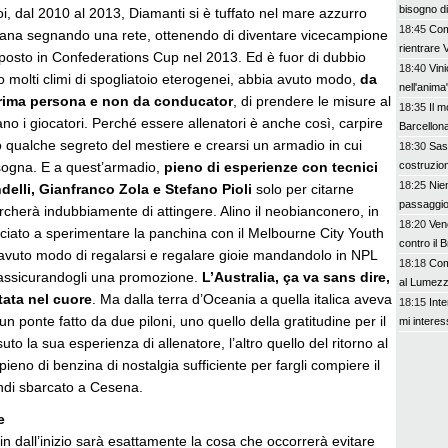
bisogno d
poi, dal 2010 al 2013, Diamanti si è tuffato nel mare azzurro
18:45
Com
aliana segnando una rete, ottenendo di diventare vicecampione
rientrare
 posto in Confederations Cup nel 2013. Ed è fuor di dubbio
18:40
Vin
 molti climi di spogliatoio eterogenei, abbia avuto modo,
da
nell'anima
prima persona e non da conducator
, di prendere le misure al
18:35
Il 
tano i giocatori. Perché essere allenatori è anche così, carpire
Barcellona
to qualche segreto del mestiere e crearsi un armadio in cui
18:30
Sas
isogna. E a quest’armadio,
pieno di esperienze con tecnici
costruzio
18:25
Nien
elli, Gianfranco Zola e Stefano Pioli
solo per citarne
passaggi
rcherà indubbiamente di attingere. Alino il neobianconero, in
18:20
Vene
nciato a sperimentare la panchina con il Melbourne City Youth
contro il 
a avuto modo di regalarsi e regalare gioie mandandolo in NPL
18:18
Com
a assicurandogli una promozione.
L’Australia, ça va sans dire,
al Lumez
tata nel cuore
. Ma dalla terra d’Oceania a quella italica aveva
18:15
Inte
un ponte fatto da due piloni, uno quello della gratitudine per il
mi interes
uto la sua esperienza di allenatore, l’altro quello del ritorno al
ieno di benzina di nostalgia sufficiente per fargli compiere il
indi sbarcato a Cesena.
e
sin dall’inizio sarà esattamente la cosa che occorrerà evitare