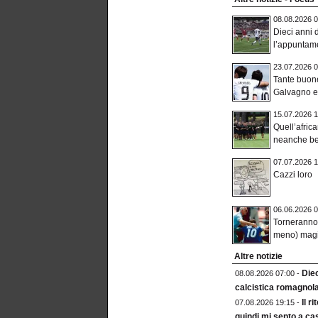
08.08.2026 0
Dieci anni d
l’appuntame
23.07.2026 0
Tante buon
Galvagno e 
15.07.2026 1
Quell’afric
neanche be
07.07.2026 1
Cazzi loro
06.06.2026 0
Torneranno 
meno) mag
Altre notizie
Diec
08.08.2026 07:00 -
calcistica romagnol
Il r
07.08.2026 19:15 -
quindi mi sento a ca