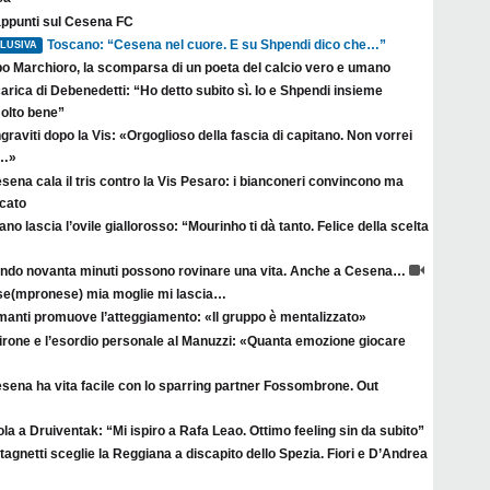
appunti sul Cesena FC
Toscano: “Cesena nel cuore. E su Shpendi dico che…”
LUSIVA
po Marchioro, la scomparsa di un poeta del calcio vero e umano
arica di Debenedetti: “Ho detto subito sì. Io e Shpendi insieme
olto bene”
raviti dopo la Vis: «Orgoglioso della fascia di capitano. Non vorrei
a…»
esena cala il tris contro la Vis Pesaro: i bianconeri convincono ma
rcato
no lascia l’ovile giallorosso: “Mourinho ti dà tanto. Felice della scelta
ndo novanta minuti possono rovinare una vita. Anche a Cesena…
se(mpronese) mia moglie mi lascia…
manti promuove l’atteggiamento: «Il gruppo è mentalizzato»
irone e l’esordio personale al Manuzzi: «Quanta emozione giocare
esena ha vita facile con lo sparring partner Fossombrone. Out
la a Druiventak: “Mi ispiro a Rafa Leao. Ottimo feeling sin da subito”
agnetti sceglie la Reggiana a discapito dello Spezia. Fiori e D’Andrea