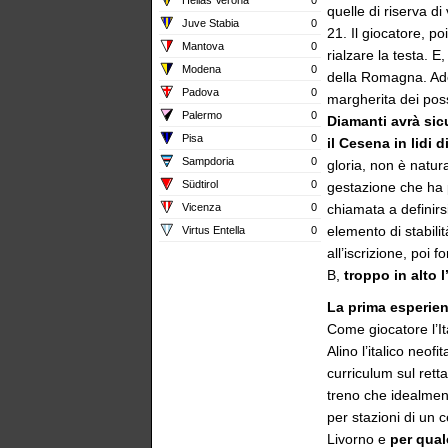
quelle di riserva d
Juve Stabia
0
21. Il giocatore, po
Mantova
0
rialzare la testa. E
Modena
0
della Romagna. Ades
Padova
0
margherita dei poss
Palermo
0
Diamanti avrà sic
Pisa
0
il Cesena in lidi d
Sampdoria
0
gloria, non è natur
Südtirol
0
gestazione che ha po
Vicenza
0
chiamata a definir
elemento di stabili
Virtus Entella
0
all’iscrizione, poi
B,
troppo in alto 
La prima esperienz
Come giocatore l’Ita
Alino l’italico neofi
curriculum sul rett
treno che idealmen
per stazioni di un 
Livorno e
per qual