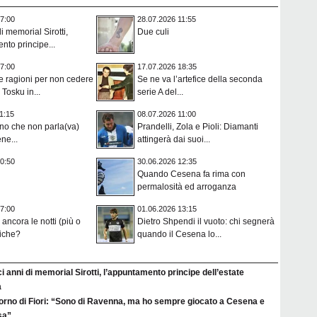
7:00
28.07.2026 11:55
i memorial Sirotti,
Due culi
nto principe...
7:00
17.07.2026 18:35
e ragioni per non cedere
Se ne va l’artefice della seconda
Tosku in...
serie A del...
1:15
08.07.2026 11:00
ano che non parla(va)
Prandelli, Zola e Pioli: Diamanti
ne...
attingerà dai suoi...
0:50
30.06.2026 12:35
Quando Cesena fa rima con
permalosità ed arroganza
7:00
01.06.2026 13:15
ancora le notti (più o
Dietro Shpendi il vuoto: chi segnerà
iche?
quando il Cesena lo...
i anni di memorial Sirotti, l’appuntamento principe dell’estate
a
itorno di Fiori: “Sono di Ravenna, ma ho sempre giocato a Cesena e
sa”