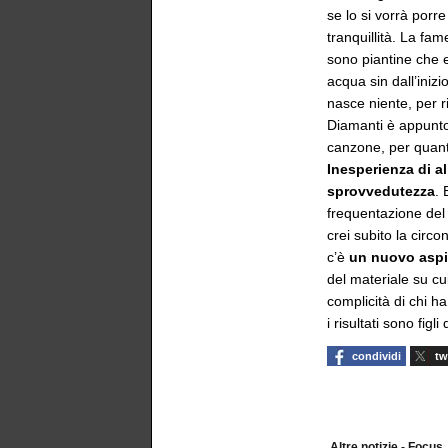
se lo si vorrà porr
tranquillità. La fame
sono piantine che 
acqua sin dall’iniz
nasce niente, per ri
Diamanti è appunto
canzone, per quanto
Inesperienza di al
sprovvedutezza
. 
frequentazione del 
crei subito la circ
c’è
un nuovo aspir
del materiale su cu
complicità di chi h
i risultati sono fig
condividi
tw
Altre notizie - Focus