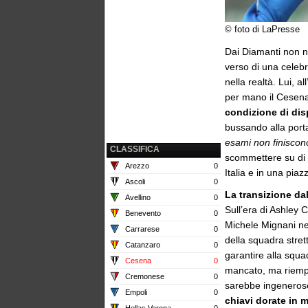
© foto di LaPresse
Dai Diamanti non n
verso di una celeb
nella realtà. Lui, 
per mano il Cesena
condizione di di
bussando alla port
esami non finiscon
CLASSIFICA
scommettere su di l
Arezzo
0
Italia e in una piaz
Ascoli
0
La transizione da
Avellino
0
Sull’era di Ashley 
Benevento
0
Michele Mignani nel
Carrarese
0
della squadra strett
Catanzaro
0
garantire alla squa
Cesena
0
mancato, ma riempir
Cremonese
0
sarebbe ingeneros
Empoli
0
chiavi dorate in 
Hellas Verona
0