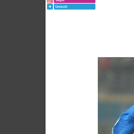
Segui
Unisciti