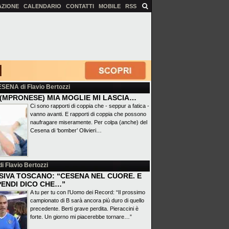
AZIONE
CALENDARIO
CONTATTI
MOBILE
RSS
ESENA
di Flavio Bertozzi
(MPRONESE) MIA MOGLIE MI LASCIA…
Ci sono rapporti di coppia che - seppur a fatica -
vanno avanti. E rapporti di coppia che possono
naufragare miseramente. Per colpa (anche) del
Cesena di ‘bomber’ Olivieri…
i Flavio Bertozzi
SIVA TOSCANO: “CESENA NEL CUORE. E
PENDI DICO CHE…”
A tu per tu con l’Uomo dei Record: “Il prossimo
campionato di B sarà ancora più duro di quello
precedente. Berti grave perdita. Pieraccini è
forte. Un giorno mi piacerebbe tornare…”