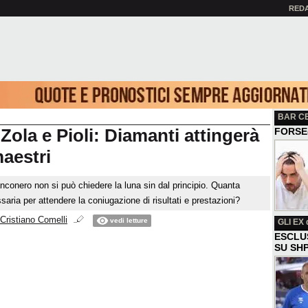
RED
BAR C
 Zola e Pioli: Diamanti attingerà
FORSE
maestri
nconero non si può chiedere la luna sin dal principio. Quanta
aria per attendere la coniugazione di risultati e prestazioni?
Cristiano Comelli
vedi letture
GLI EX
d
ESCLU
SU SH