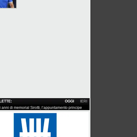
 LETTE:
OGGI
IERI
i anni di memorial Sirotti, l’appuntamento principe