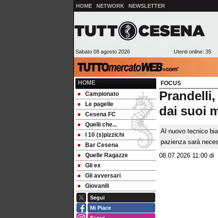
HOME
NETWORK
NEWSLETTER
Sabato 08 agosto 2026
Utenti online: 35
HOME
FOCUS
Prandelli,
Campionato
Le pagelle
dai suoi 
Cesena FC
Quelli che...
Al nuovo tecnico bia
I 10 (s)pizzichi
pazienza sarà necess
Bar Cesena
Quelle Ragazze
08.07.2026 11:00
di
Gli ex
Gli avversari
Giovanili
Segui
Mi Piace