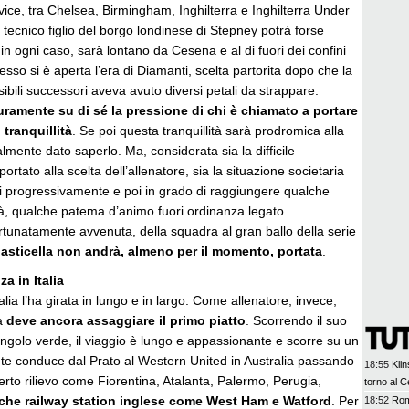
i vice, tra Chelsea, Birmingham, Inghilterra e Inghilterra Under
i tecnico figlio del borgo londinese di Stepney potrà forse
, in ogni caso, sarà lontano da Cesena e al di fuori dei confini
so si è aperta l’era di Diamanti, scelta partorita dopo che la
ibili successori aveva avuto diversi petali da strappare.
uramente su di sé la pressione di chi è chiamato a portare
i tranquillità
. Se poi questa tranquillità sarà prodromica alla
almente dato saperlo. Ma, considerata sia la difficile
rtato alla scelta dell’allenatore, sia la situazione societaria
si progressivamente e poi in grado di raggiungere qualche
tà, qualche patema d’animo fuori ordinanza legato
 fortunatamente avvenuta, della squadra al gran ballo della serie
l’asticella non andrà, almeno per il momento, portata
.
a in Italia
lia l’ha girata in lungo e in largo. Come allenatore, invece,
ta
deve ancora assaggiare il primo piatto
. Scorrendo il suo
angolo verde, il viaggio è lungo e appassionante e scorre su un
te conduce dal Prato al Western United in Australia passando
18:55
Kli
certo rilievo come Fiorentina, Atalanta, Palermo, Perugia,
torno al 
che railway station inglese come West Ham e Watford
. Per
18:52
Rom