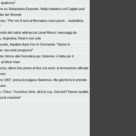
i qualcosa"
o su Sebastiano Esposito. Nella trattativa col Cagliari può
 Van der Brempt
icius: "Per me 8 anni al Bernabeu sono pochi... madridista
"
mondo del calcio abbraccia Lionel Messi: messaggi da
, Argentina, Real e non solo
suolo, Aquilani dopo il ko in Germania: "Siamo in
ne, ma vedo progressi"
te ritorno alla Fiorentina per Solomon: è fatta per il
o al West Ham
zia, ultimo test prima di fare sul serio: la formazione ufficiale
Brest
o 1907, presa la bulgara Stankova. Ma giocherà in prestito
zane
r, Chivu: "Juventus forte, dirà la sua. Giovani? Hanno qualità,
sa la reazione"