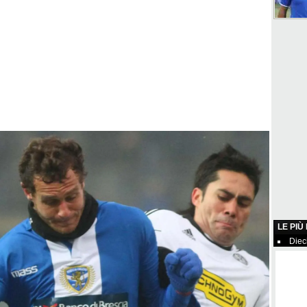
LE PIÙ
Diec