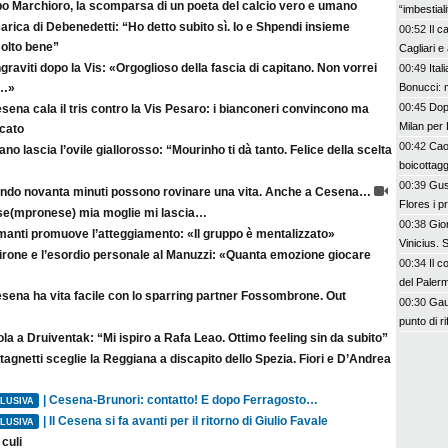
po Marchioro, la scomparsa di un poeta del calcio vero e umano
“imbestia
arica di Debenedetti: “Ho detto subito sì. Io e Shpendi insieme
00:52
Il c
olto bene”
Cagliari e
raviti dopo la Vis: «Orgoglioso della fascia di capitano. Non vorrei
00:49
Ital
Bonucci: 
a…»
00:45
Dopo
esena cala il tris contro la Vis Pesaro: i bianconeri convincono ma
Milan per 
rcato
00:42
Cao
no lascia l’ovile giallorosso: “Mourinho ti dà tanto. Felice della scelta
boicottagg
00:39
Gus
ndo novanta minuti possono rovinare una vita. Anche a Cesena…
Flores i p
se(mpronese) mia moglie mi lascia…
bel colpo”
00:38
Gior
manti promuove l’atteggiamento: «Il gruppo è mentalizzato»
Vinicius.
irone e l’esordio personale al Manuzzi: «Quanta emozione giocare
00:34
Il c
del Paler
esena ha vita facile con lo sparring partner Fossombrone. Out
00:30
Gaut
punto di r
la a Druiventak: “Mi ispiro a Rafa Leao. Ottimo feeling sin da subito”
agnetti sceglie la Reggiana a discapito dello Spezia. Fiori e D’Andrea
| Cesena-Brunori: contatto! E dopo Ferragosto…
LUSIVA
| Il Cesena si fa avanti per il ritorno di Giulio Favale
LUSIVA
culi