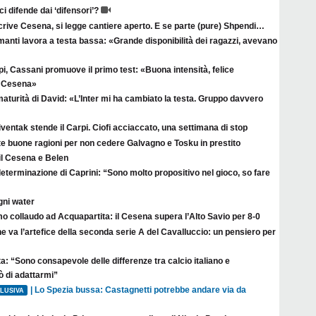
ci difende dai ‘difensori’?
crive Cesena, si legge cantiere aperto. E se parte (pure) Shpendi…
anti lavora a testa bassa: «Grande disponibilità dei ragazzi, avevano
i, Cassani promuove il primo test: «Buona intensità, felice
il Cesena»
aturità di David: «L’Inter mi ha cambiato la testa. Gruppo davvero
ventak stende il Carpi. Ciofi acciaccato, una settimana di stop
te buone ragioni per non cedere Galvagno e Tosku in prestito
il Cesena e Belen
eterminazione di Caprini: “Sono molto propositivo nel gioco, so fare
gni water
o collaudo ad Acquapartita: il Cesena supera l’Alto Savio per 8-0
e va l’artefice della seconda serie A del Cavalluccio: un pensiero per
a: “Sono consapevole delle differenze tra calcio italiano e
ò di adattarmi”
| Lo Spezia bussa: Castagnetti potrebbe andare via da
LUSIVA