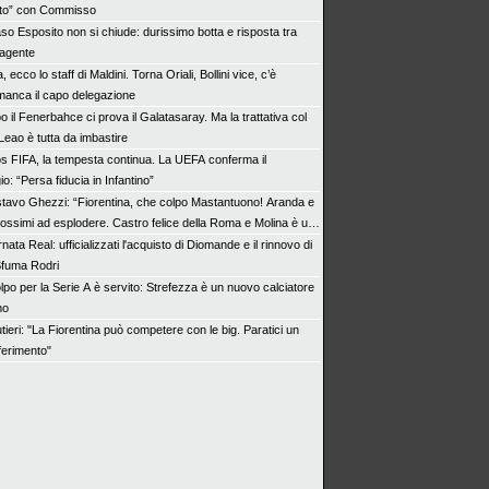
lito” con Commisso
aso Esposito non si chiude: durissimo botta e risposta tra
 agente
ia, ecco lo staff di Maldini. Torna Oriali, Bollini vice, c’è
manca il capo delegazione
 il Fenerbahce ci prova il Galatasaray. Ma la trattativa col
Leao è tutta da imbastire
s FIFA, la tempesta continua. La UEFA conferma il
io: “Persa fiducia in Infantino”
tavo Ghezzi: “Fiorentina, che colpo Mastantuono! Aranda e
rossimi ad esplodere. Castro felice della Roma e Molina è un
nata Real: ufficializzati l'acquisto di Diomande e il rinnovo di
 Sfuma Rodri
olpo per la Serie A è servito: Strefezza è un nuovo calciatore
mo
ieri: "La Fiorentina può competere con le big. Paratici un
iferimento"