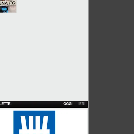
 LETTE:
OGGI
IERI