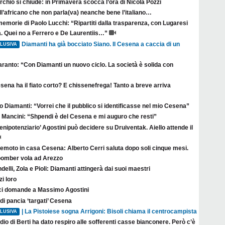
erchio si chiude: in Primavera scocca l’ora di Nicola Pozzi
l’africano che non parla(va) neanche bene l’italiano…
emorie di Paolo Lucchi: “Ripartiti dalla trasparenza, con Lugaresi
 Quei no a Ferrero e De Laurentiis…”
Diamanti ha già bocciato Siano. Il Cesena a caccia di un
LUSIVA
aranto: “Con Diamanti un nuovo ciclo. La società è solida con
esena ha il fiato corto? E chissenefrega! Tanto a breve arriva
 Diamanti: “Vorrei che il pubblico si identificasse nel mio Cesena”
s Mancini: “Shpendi è del Cesena e mi auguro che resti”
plenipotenziario’ Agostini può decidere su Druiventak. Aiello attende il
remoto in casa Cesena: Alberto Cerri saluta dopo soli cinque mesi.
l bomber vola ad Arezzo
delli, Zola e Pioli: Diamanti attingerà dai suoi maestri
i loro
ci domande a Massimo Agostini
di pancia ‘targati’ Cesena
| La Pistoiese sogna Arrigoni: Bisoli chiama il centrocampista
LUSIVA
dio di Berti ha dato respiro alle sofferenti casse bianconere. Però c’è