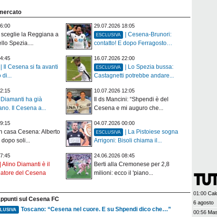
omercato
6:00
29.07.2026 18:05
 sceglie la Reggiana a
| Cesena-Brunori:
ESCLUSIVA
llo Spezia....
contatto! E dopo Ferragosto…
4:45
16.07.2026 22:00
| Il Cesena si fa avanti
| Lo Spezia bussa:
ESCLUSIVA
 di...
Castagnetti potrebbe andare...
2:15
10.07.2026 12:05
Diamanti ha già
Il ds Mancini: “Shpendi è del
ano. Il Cesena a...
Cesena e mi auguro che...
9:15
04.07.2026 00:00
n casa Cesena: Alberto
| La Pistoiese sogna
ESCLUSIVA
 dopo soli...
Arrigoni: Bisoli chiama il...
7:45
24.06.2026 08:45
| Alino Diamanti è il
Berti alla Cremonese per 2,8
natore del Cesena
milioni: ecco il 'piano...
01:00
Calc
appunti sul Cesena FC
6 agosto
Toscano: “Cesena nel cuore. E su Shpendi dico che…”
LUSIVA
00:56
Mas