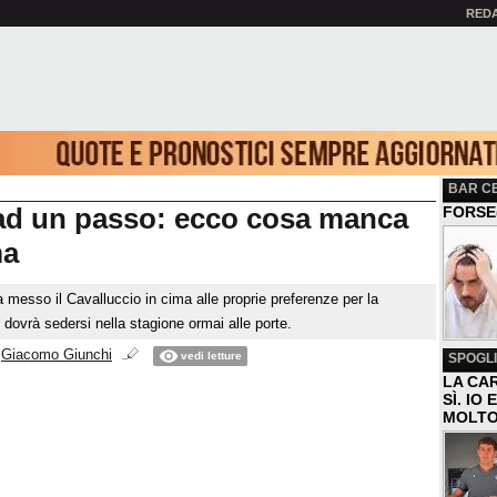
RED
BAR C
ad un passo: ecco cosa manca
FORSE
ma
a messo il Cavalluccio in cima alle proprie preferenze per la
 dovrà sedersi nella stagione ormai alle porte.
i
Giacomo Giunchi
vedi letture
SPOGLI
LA CAR
SÌ. IO
MOLTO