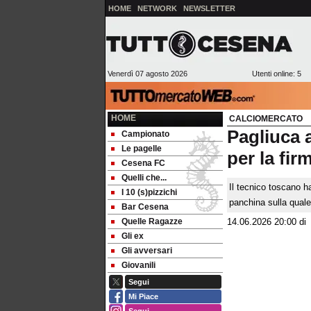
HOME
NETWORK
NEWSLETTER
Venerdì 07 agosto 2026
Utenti online: 5
HOME
CALCIOMERCATO
Pagliuca 
Campionato
Le pagelle
per la fir
Cesena FC
Quelli che...
Il tecnico toscano h
I 10 (s)pizzichi
panchina sulla quale
Bar Cesena
Quelle Ragazze
14.06.2026 20:00
d
Gli ex
Gli avversari
Giovanili
Segui
Mi Piace