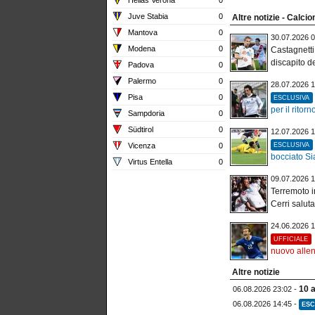
Juve Stabia
0
Altre notizie - Calci
Mantova
0
30.07.2026 0
Modena
0
Castagnetti
discapito de
Padova
0
Palermo
0
28.07.2026 1
Pisa
0
ESCLUSIVA
per il ritorno
Sampdoria
0
Südtirol
0
12.07.2026 1
Vicenza
0
ESCLUSIVA
bocciato Si
Virtus Entella
0
09.07.2026 1
Terremoto i
Cerri saluta
24.06.2026 1
UFFICIALE
nuovo alle
Altre notizie
10 
06.08.2026 23:02 -
06.08.2026 14:45 -
ESC