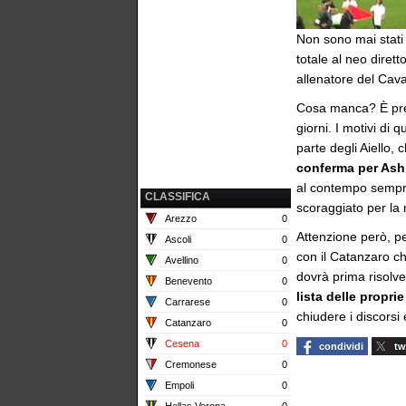
Non sono mai stati 
totale al neo diret
allenatore del Cava
Cosa manca? È pres
giorni. I motivi di 
parte degli Aiello
conferma per Ash
al contempo sempre
CLASSIFICA
scoraggiato per la 
Arezzo
0
Attenzione però, pe
Ascoli
0
con il Catanzaro ch
Avellino
0
dovrà prima risolve
Benevento
0
lista delle propri
Carrarese
0
chiudere i discorsi
Catanzaro
0
Cesena
0
condividi
tw
Cremonese
0
Empoli
0
Hellas Verona
0