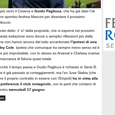
più vicini il Cesena e
Guido Pagliuca
, che ha già dato l’ok
tore sportivo Andrea Mancini per diventare il prossimo
lluccio.
to detto: il
‘sì’
della proprietà, che si esporrà nei prossimi
questa esitazione sono dovuti a semplici riflessioni più dalla
, che non hanno ancora del tutto accantonato
l’ipotesi di una
ley Cole
. Ipotesi che comunque ha sempre meno senso ed è
 più improbabile, con lo stesso ex Arsenal e Chelsea oramai
mancanza di fiducia quasi totale.
rchè il tempo passa e Guido Pagliuca è richiesto in Serie B,
e è già passato ai corteggiamenti, ma l’ex Juve Stabia (che
re il proprio contratto in essere con l’Empoli)
ha in cima alla
e preferenze il club romagnolo
, con le parti che contano di
 entro
mercoledì 17 giugno
.
eet