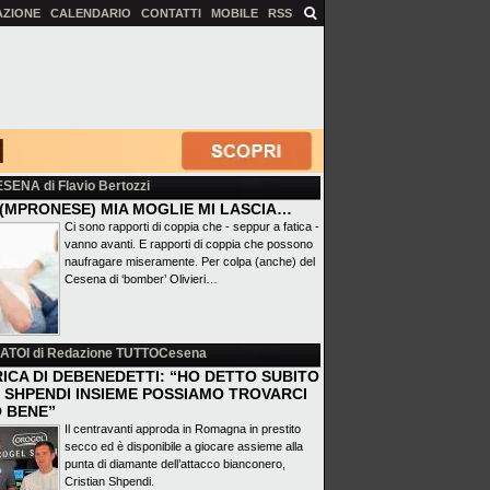
AZIONE
CALENDARIO
CONTATTI
MOBILE
RSS
ESENA
di Flavio Bertozzi
(MPRONESE) MIA MOGLIE MI LASCIA…
Ci sono rapporti di coppia che - seppur a fatica -
vanno avanti. E rapporti di coppia che possono
naufragare miseramente. Per colpa (anche) del
Cesena di ‘bomber’ Olivieri…
ATOI
di Redazione TUTTOCesena
ICA DI DEBENEDETTI: “HO DETTO SUBITO
 E SHPENDI INSIEME POSSIAMO TROVARCI
 BENE”
Il centravanti approda in Romagna in prestito
secco ed è disponibile a giocare assieme alla
punta di diamante dell’attacco bianconero,
Cristian Shpendi.