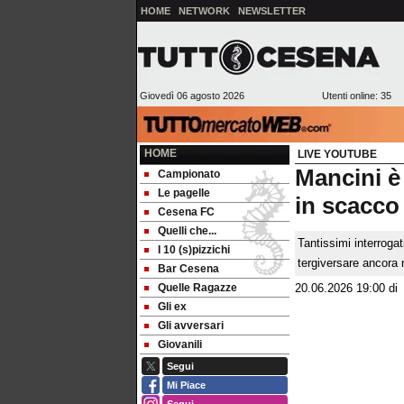
HOME
NETWORK
NEWSLETTER
Giovedì 06 agosto 2026
Utenti online: 35
HOME
LIVE YOUTUBE
Mancini è
Campionato
Le pagelle
in scacco 
Cesena FC
Quelli che...
Tantissimi interroga
I 10 (s)pizzichi
tergiversare ancora 
Bar Cesena
Quelle Ragazze
20.06.2026 19:00
d
Gli ex
Gli avversari
Giovanili
Segui
Mi Piace