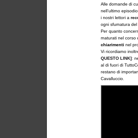
Alle domande di cu
nell’ultimo episodi
i nostri lettori a
rec
ogni sfumatura del 
Per quanto concerne 
maturati nel corso
chiarimenti
nel pr
Vi ricordiamo inolt
QUESTO LINK]
: n
al di fuori di Tutto
restano di importan
Cavalluccio.