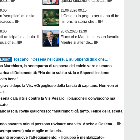
asse...
questa situazione caotica...
9:00
11.06.2026 00:15
n ‘semplice’ ds o sta
Il Cesena in pegno per meno di tre
scacco...
milioni: la storia che...
8:00
20.05.2026 12:30
anticipati e al buio: il
Floccari e Mancini: nessun favorito.
qualche...
Mentre si attende...
Toscano: “Cesena nel cuore. E su Shpendi dico che…”
LUSIVA
po Marchioro, la scomparsa di un poeta del calcio vero e umano
arica di Debenedetti: “Ho detto subito sì. Io e Shpendi insieme
olto bene”
raviti dopo la Vis: «Orgoglioso della fascia di capitano. Non vorrei
a…»
esena cala il tris contro la Vis Pesaro: i bianconeri convincono ma
rcato
no lascia l’ovile giallorosso: “Mourinho ti dà tanto. Felice della scelta
ndo novanta minuti possono rovinare una vita. Anche a Cesena…
se(mpronese) mia moglie mi lascia…
manti promuove l’atteggiamento: «Il gruppo è mentalizzato»