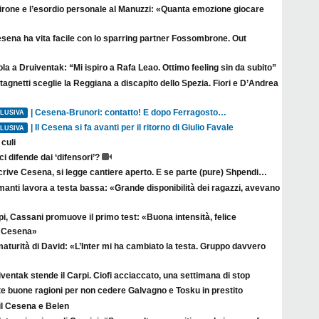
irone e l’esordio personale al Manuzzi: «Quanta emozione giocare
esena ha vita facile con lo sparring partner Fossombrone. Out
la a Druiventak: “Mi ispiro a Rafa Leao. Ottimo feeling sin da subito”
agnetti sceglie la Reggiana a discapito dello Spezia. Fiori e D’Andrea
| Cesena-Brunori: contatto! E dopo Ferragosto…
LUSIVA
| Il Cesena si fa avanti per il ritorno di Giulio Favale
LUSIVA
culi
ci difende dai ‘difensori’?
crive Cesena, si legge cantiere aperto. E se parte (pure) Shpendi…
anti lavora a testa bassa: «Grande disponibilità dei ragazzi, avevano
i, Cassani promuove il primo test: «Buona intensità, felice
il Cesena»
aturità di David: «L’Inter mi ha cambiato la testa. Gruppo davvero
ventak stende il Carpi. Ciofi acciaccato, una settimana di stop
te buone ragioni per non cedere Galvagno e Tosku in prestito
il Cesena e Belen