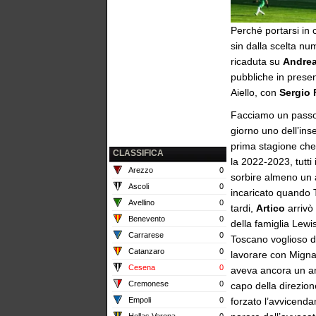
Perché portarsi in 
sin dalla scelta n
ricaduta su
Andrea
pubbliche in prese
Aiello, con
Sergio 
Facciamo un passo 
giorno uno dell’ins
prima stagione che i
CLASSIFICA
la 2022-2023, tutti
Arezzo
0
sorbire almeno un 
Ascoli
0
incaricato quando T
Avellino
0
tardi,
Artico
arrivò
Benevento
0
della famiglia Lewi
Carrarese
0
Toscano voglioso d
Catanzaro
0
lavorare con Migna
Cesena
0
aveva ancora un ann
Cremonese
0
capo della direzion
Empoli
0
forzato l’avvicend
Hellas Verona
0