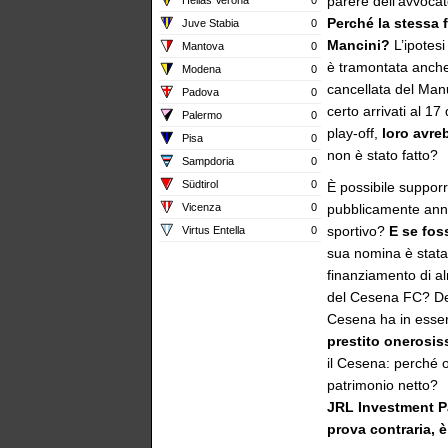
parere dell’avvocato
Perché la stessa f
Juve Stabia
0
Mancini?
L’ipotesi
Mantova
0
è tramontata anche
Modena
0
cancellata del Man
Padova
0
certo arrivati al 1
Palermo
0
play-off,
loro avre
Pisa
0
non è stato fatto?
Sampdoria
0
Südtirol
0
È possibile supporr
Vicenza
0
pubblicamente annu
sportivo?
E se fos
Virtus Entella
0
sua nomina è stata 
finanziamento di a
del Cesena FC? Del 
Cesena ha in essere
prestito onerosi
il Cesena: perché o
patrimonio netto?
JRL Investment Par
prova contraria, 