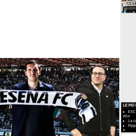
LE PIÙ
ESCL
dico
La c
Pipp
e