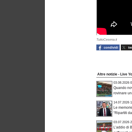
TuttoCesena.it
condividi
tw
Altre notizie - Live 
03.08.2026 0
Quando nov
rovinare una
14.07.2026 1
Le memorie
“Ripartiti dal
03.07.2026 2
L’addio di B