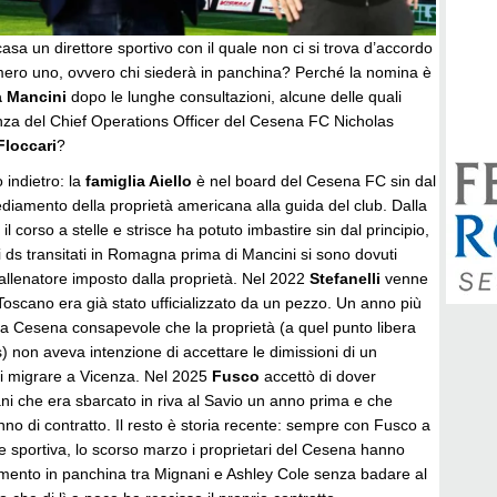
casa un direttore sportivo con il quale non ci si trova d’accordo
umero uno, ovvero chi siederà in panchina? Perché la nomina è
 Mancini
dopo le lunghe consultazioni, alcune delle quali
nza del Chief Operations Officer del Cesena FC Nicholas
Floccari
?
indietro: la
famiglia Aiello
è nel board del Cesena FC sin dal
ediamento della proprietà americana alla guida del club. Dalla
l corso a stelle e strisce ha potuto imbastire sin dal principio,
 i ds transitati in Romagna prima di Mancini si sono dovuti
allenatore imposto dalla proprietà. Nel 2022
Stefanelli
venne
oscano era già stato ufficializzato da un pezzo. Un anno più
 a Cesena consapevole che la proprietà (a quel punto libera
s) non aveva intenzione di accettare le dimissioni di un
i migrare a Vicenza. Nel 2025
Fusco
accettò di dover
ni che era sbarcato in riva al Savio un anno prima e che
o di contratto. Il resto è storia recente: sempre con Fusco a
e sportiva, lo scorso marzo i proprietari del Cesena hanno
amento in panchina tra Mignani e Ashley Cole senza badare al