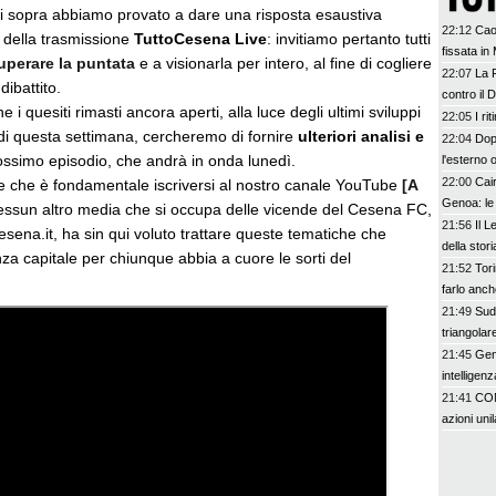
i sopra abbiamo provato a dare una risposta esaustiva
22:12
Cao
o della trasmissione
TuttoCesena Live
: invitiamo pertanto tutti
fissata i
uperare la puntata
e a visionarla per intero, al fine di cogliere
22:07
La F
dibattito.
contro il 
i quesiti rimasti ancora aperti, alla luce degli ultimi sviluppi
22:05
I ri
 di questa settimana, cercheremo di fornire
ulteriori analisi e
22:04
Dop
ossimo episodio, che andrà in onda lunedì.
l'esterno 
22:00
Cai
re che è fondamentale iscriversi al nostro canale YouTube
[A
Genoa: le
essun altro media che si occupa delle vicende del Cesena FC,
21:56
Il L
Cesena.it, ha sin qui voluto trattare queste tematiche che
della stori
za capitale per chiunque abbia a cuore le sorti del
21:52
Tori
farlo anc
21:49
SudT
triangolar
21:45
Gen
intelligenz
21:41
CON
azioni unil