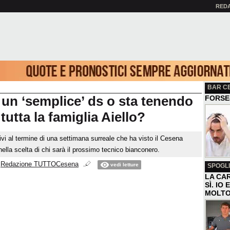
RED
BAR C
 un ‘semplice’ ds o sta tenendo
FORSE
tutta la famiglia Aiello?
tivi al termine di una settimana surreale che ha visto il Cesena
nella scelta di chi sarà il prossimo tecnico bianconero.
i
Redazione TUTTOCesena
vedi letture
SPOGLI
LA CAR
SÌ. IO
MOLTO