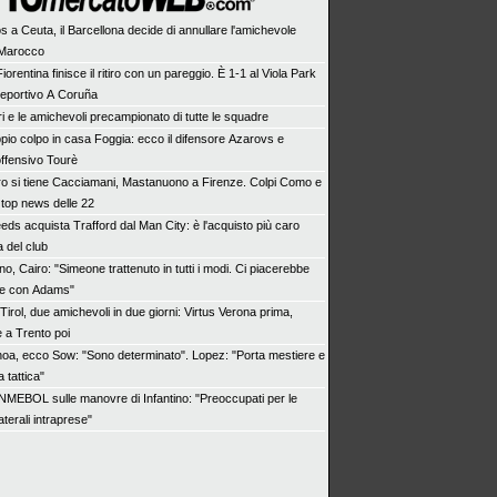
s a Ceuta, il Barcellona decide di annullare l'amichevole
n Marocco
iorentina finisce il ritiro con un pareggio. È 1-1 al Viola Park
Deportivo A Coruña
tiri e le amichevoli precampionato di tutte le squadre
pio colpo in casa Foggia: ecco il difensore Azarovs e
offensivo Tourè
ro si tiene Cacciamani, Mastanuono a Firenze. Colpi Como e
 top news delle 22
eeds acquista Trafford dal Man City: è l'acquisto più caro
a del club
no, Cairo: "Simeone trattenuto in tutti i modi. Ci piacerebbe
he con Adams"
irol, due amichevoli in due giorni: Virtus Verona prima,
e a Trento poi
oa, ecco Sow: "Sono determinato". Lopez: "Porta mestiere e
a tattica"
MEBOL sulle manovre di Infantino: "Preoccupati per le
aterali intraprese"