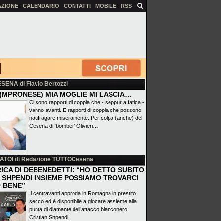
AZIONE
CALENDARIO
CONTATTI
MOBILE
RSS
ESENA
di Flavio Bertozzi
(MPRONESE) MIA MOGLIE MI LASCIA…
Ci sono rapporti di coppia che - seppur a fatica -
vanno avanti. E rapporti di coppia che possono
naufragare miseramente. Per colpa (anche) del
Cesena di ‘bomber’ Olivieri…
ATOI
di Redazione TUTTOCesena
ICA DI DEBENEDETTI: “HO DETTO SUBITO
 E SHPENDI INSIEME POSSIAMO TROVARCI
 BENE”
Il centravanti approda in Romagna in prestito
secco ed è disponibile a giocare assieme alla
punta di diamante dell’attacco bianconero,
Cristian Shpendi.