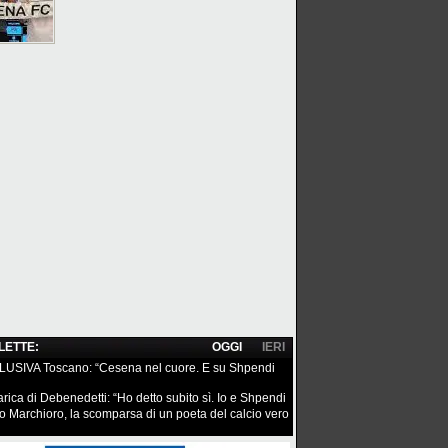
 LETTE:
OGGI
IERI
USIVA Toscano: “Cesena nel cuore. E su Shpendi
arica di Debenedetti: “Ho detto subito sì. Io e Shpendi
o Marchioro, la scomparsa di un poeta del calcio vero