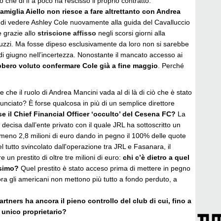
 che di lì a poco ha rescisso il proprio contratto.
amiglia Aiello non riesce a fare altrettanto con Andrea
 di vedere Ashley Cole nuovamente alla guida del Cavalluccio
 grazie allo
striscione affisso
negli scorsi giorni alla
uzzi. Ma fosse dipeso esclusivamente da loro non si sarebbe
7 di giugno nell’incertezza. Nonostante il mancato accesso ai
bbero voluto confermare Cole già a fine maggio
. Perché
e che il ruolo di Andrea Mancini vada al di là di ciò che è stato
nciato? È forse qualcosa in più di un semplice direttore
se il Chief Financial Officer ‘occulto’ del Cesena FC?
La
decisa dall’ente privato con il quale JRL ha sottoscritto un
lmeno 2,8 milioni di euro dando in pegno il 100% delle quote
tutto svincolato dall'operazione tra JRL e Fasanara, il
 un prestito di oltre tre milioni di euro:
chi c’è dietro a quel
ssimo?
Quel prestito è stato acceso prima di mettere in pegno
ra gli americani non mettono più tutto a fondo perduto, a
tners ha ancora il pieno controllo del club di cui, fino a
è unico proprietario?