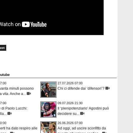
eet
Youtube
7:00
27.07.2026 07:00
anta minuti possono
Chi ci difende dai ‘difensori’?
 vita. Anche a...
7:00
09.07.2026 21:30
 di Paolo Lucchi:
Il ‘plenipotenziario’ Agostini può
la...
decidere su...
0:00
26.06.2026 07:00
erti ha dato respiro alle
Ad oggi, ad uscire sconfitto da