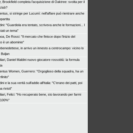
r, Brookfield completa l’acquisizione di Oaktree: svolta per il
 club?
ntus, si stringe per Lucumì: nell'affare può rientrare anche
partita
ini: "Guardiola era tentato, scriveva anche le formazioni... I
stati un tema"
a, De Rossi: "Il mercato che finisce dopo l’inizio del
o è un abominio"
benedettese, in arrivo un innesto a centrocampo: vicino lo
 Buljan
iari, Daniel Maldini nuovo giocatore rossoblù: la formula
ta
entus Women, Guerrero: "Orgoglioso della squadra, ha un
finito"
ini e la sua verità sull'addio all'Italia: "C'erano dei patti, poi
a rivisti"
iari, Felici: "Ho recuperato bene, sto lavorando per farmi
l 100%"