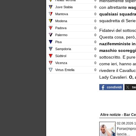
mensilmente stipen
con altrettante
wag
Juve Stabia
0
qualsiasi squadra
Mantova
0
squadretta di Serie
Modena
0
Padova
0
Fidatevi del sottos
Palermo
0
Questa cosa, però,
Pisa
0
nazifemministe in
Sampdoria
0
maschio scoregg
Südtirol
0
sottoscritto. E pure
Vicenza
0
come ieri, hanno an
Virtus Entella
0
rivedere il Cavalluc
Lady Cavalieri.
O, 
condividi
tw
Altre notizie - Bar C
02.08.2026 1
Forse(mpro
lascia…