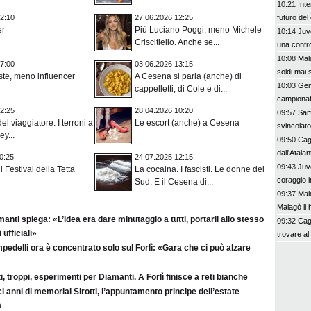
10:21
Inte
futuro del
2:10
27.06.2026 12:25
er
Più Luciano Poggi, meno Michele
10:14
Juve
Criscitiello. Anche se...
una contro
10:08
Mald
7:00
03.06.2026 13:15
soldi mai 
ste, meno influencer
A Cesena si parla (anche) di
10:03
Geno
cappelletti, di Cole e di...
campionat
2:25
28.04.2026 10:20
09:57
Sam
el viaggiatore. I terroni a
Le escort (anche) a Cesena
svincolato
ey...
09:50
Cagl
dall'Atalan
0:25
24.07.2025 12:15
09:43
Juv
il Festival della Tetta
La cocaina. I fascisti. Le donne del
coraggio in
Sud. E il Cesena di...
09:37
Mald
Malagò li h
anti spiega: «L’idea era dare minutaggio a tutti, portarli allo stesso
09:32
Cagl
 ufficiali»
trovare a
edelli ora è concentrato solo sul Forlì: «Gara che ci può alzare
i, troppi, esperimenti per Diamanti. A Forlì finisce a reti bianche
i anni di memorial Sirotti, l’appuntamento principe dell’estate
a