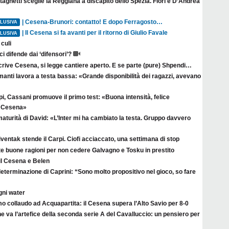
agnetti sceglie la Reggiana a discapito dello Spezia. Fiori e D’Andrea
| Cesena-Brunori: contatto! E dopo Ferragosto…
LUSIVA
| Il Cesena si fa avanti per il ritorno di Giulio Favale
LUSIVA
culi
ci difende dai ‘difensori’?
crive Cesena, si legge cantiere aperto. E se parte (pure) Shpendi…
anti lavora a testa bassa: «Grande disponibilità dei ragazzi, avevano
i, Cassani promuove il primo test: «Buona intensità, felice
il Cesena»
aturità di David: «L’Inter mi ha cambiato la testa. Gruppo davvero
ventak stende il Carpi. Ciofi acciaccato, una settimana di stop
te buone ragioni per non cedere Galvagno e Tosku in prestito
il Cesena e Belen
eterminazione di Caprini: “Sono molto propositivo nel gioco, so fare
gni water
o collaudo ad Acquapartita: il Cesena supera l’Alto Savio per 8-0
e va l’artefice della seconda serie A del Cavalluccio: un pensiero per