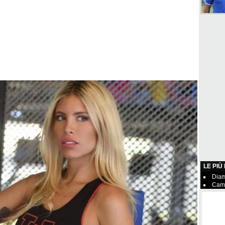
LE PIÙ
Diam
Camp