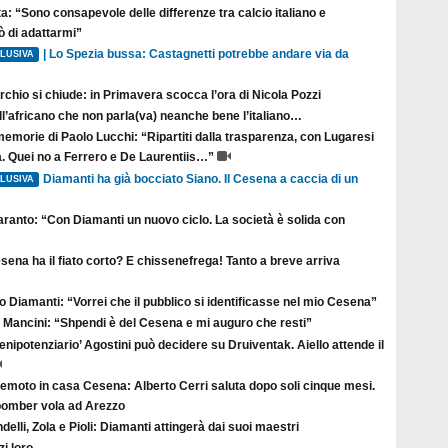
a: “Sono consapevole delle differenze tra calcio italiano e
ò di adattarmi”
| Lo Spezia bussa: Castagnetti potrebbe andare via da
LUSIVA
erchio si chiude: in Primavera scocca l’ora di Nicola Pozzi
l’africano che non parla(va) neanche bene l’italiano…
emorie di Paolo Lucchi: “Ripartiti dalla trasparenza, con Lugaresi
 Quei no a Ferrero e De Laurentiis…”
Diamanti ha già bocciato Siano. Il Cesena a caccia di un
LUSIVA
aranto: “Con Diamanti un nuovo ciclo. La società è solida con
esena ha il fiato corto? E chissenefrega! Tanto a breve arriva
 Diamanti: “Vorrei che il pubblico si identificasse nel mio Cesena”
s Mancini: “Shpendi è del Cesena e mi auguro che resti”
plenipotenziario’ Agostini può decidere su Druiventak. Aiello attende il
remoto in casa Cesena: Alberto Cerri saluta dopo soli cinque mesi.
l bomber vola ad Arezzo
delli, Zola e Pioli: Diamanti attingerà dai suoi maestri