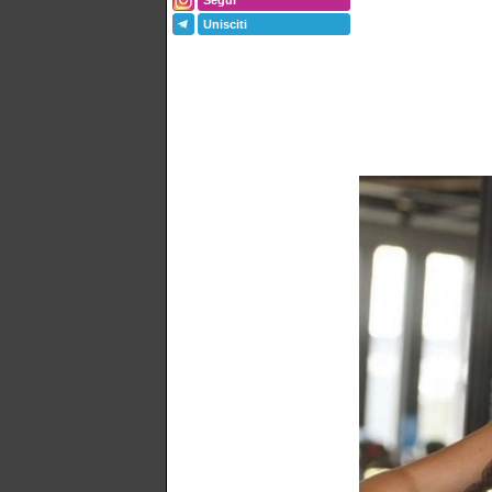
Segui
Unisciti