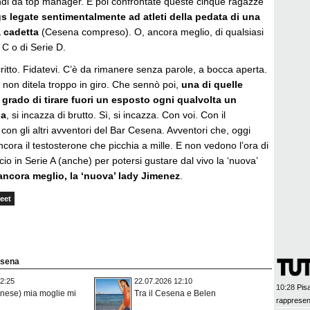
di da top manager. E poi confrontate queste cinque ragazze
s legate sentimentalmente ad atleti della pedata di una
 cadetta
(Cesena compreso). O, ancora meglio, di qualsiasi
 C o di Serie D.
critto. Fidatevi. C’è da rimanere senza parole, a bocca aperta.
 non ditela troppo in giro. Che sennò poi,
una di quelle
 grado di tirare fuori un esposto ogni qualvolta un
ia
, si incazza di brutto. Sì, si incazza. Con voi. Con il
 con gli altri avventori del Bar Cesena. Avventori che, oggi
cora il testosterone che picchia a mille. E non vedono l’ora di
cio in Serie A (anche) per potersi gustare dal vivo la ‘nuova’
ancora meglio, la ‘nuova’ lady Jimenez
.
eet
esena
2:25
22.07.2026 12:10
10:28
Pisa
nese) mia moglie mi
Tra il Cesena e Belen
rappresen