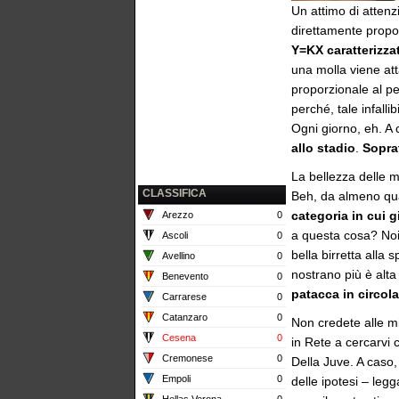
Un attimo di attenz
direttamente propo
Y=KX caratterizza
una molla viene at
proporzionale al p
perché, tale infall
Ogni giorno, eh. A 
allo stadio
.
Sopra
La bellezza delle m
CLASSIFICA
Beh, da almeno qu
categoria in cui gi
Arezzo
0
a questa cosa? Noi 
Ascoli
0
bella birretta alla
Avellino
0
nostrano più è alt
Benevento
0
patacca in circo
Carrarese
0
Catanzaro
0
Non credete alle m
Cesena
0
in Rete a cercarvi 
Cremonese
0
Della Juve. A caso,
Empoli
0
delle ipotesi – le
Hellas Verona
0