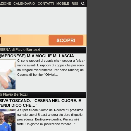
AZIONE
CALENDARIO
CONTATTI
MOBILE
RSS
ESENA
di Flavio Bertozzi
(MPRONESE) MIA MOGLIE MI LASCIA…
Ci sono rapporti di coppia che - seppur a fatica -
vanno avanti. E rapporti di coppia che possono
naufragare miseramente. Per colpa (anche) del
Cesena di ‘bomber’ Olivieri…
i Flavio Bertozzi
SIVA TOSCANO: “CESENA NEL CUORE. E
PENDI DICO CHE…”
A tu per tu con l’Uomo dei Record: “Il prossimo
campionato di B sarà ancora più duro di quello
precedente. Berti grave perdita. Pieraccini è
forte. Un giorno mi piacerebbe tornare…”