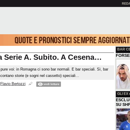
RED
BAR C
la Serie A. Subito. A Cesena…
FORSE
 pure voi: in Romagna ci sono bar normali. E bar speciali. Sì, bar
ccontano storie (e sogni nel cassetto) speciali…
i
Flavio Bertozzi
vedi letture
GLI EX
d
ESCLU
SU SH