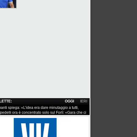
 LETTE:
OGGI
IERI
anti spiega: «L’idea era dare minutaggio a tutti,
edelli ora è concentrato solo sul Forlì: «Gara che ci