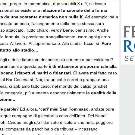
ione, prego. In matematica, due variabili X e Y, si dicono
rzionali se esiste una
relazione funzionale della forma
ta da una costante numerica non nulla K
. Ad esempio: se a
taccato un peso, l’allungamento della molla stessa sarà
eso attaccato. Tutto chiaro, vero? Bene, benissimo. Anche
ibile formula, la possiamo tranquillamente usare ogni giorno.
casa. Al lavoro. Al supermercato. Allo stadio. Ecco, sì.
Pure
ttutto allo stadio…
ogli o delle fidanzate dei nostri più o meno amati calciatori?
arant’anni a questa parte
è direttamente proporzionale alla
ocano i rispettivi mariti o fidanzati
. Ci avete mai fatto caso
al Bar Cesena sì. Noi, tra un caffè corretto grappa e una
 spina, ci abbiamo fatto caso: nel mondo del calcio (anche)
a la categoria, più aumenta esponenzialmente
la qualità della
lazione…
ie parole? Ed allora,
‘cari’ miei San Tommaso
, andate pure
cinque compagne di giocatori a caso dell’Inter. Del Napoli.
 eh. Cinque mogli e/o fidanzate di coloro che nella peggiore
ggasi comparse da panchina o da tribuna – incassano