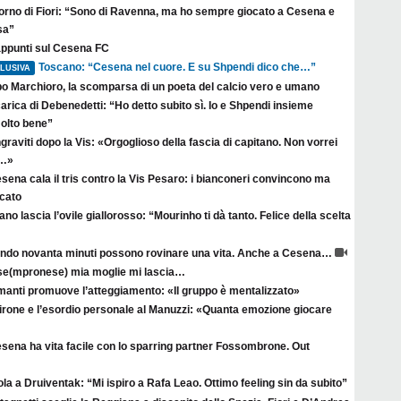
itorno di Fiori: “Sono di Ravenna, ma ho sempre giocato a Cesena e
sa”
appunti sul Cesena FC
Toscano: “Cesena nel cuore. E su Shpendi dico che…”
LUSIVA
po Marchioro, la scomparsa di un poeta del calcio vero e umano
arica di Debenedetti: “Ho detto subito sì. Io e Shpendi insieme
olto bene”
raviti dopo la Vis: «Orgoglioso della fascia di capitano. Non vorrei
a…»
esena cala il tris contro la Vis Pesaro: i bianconeri convincono ma
rcato
no lascia l’ovile giallorosso: “Mourinho ti dà tanto. Felice della scelta
ndo novanta minuti possono rovinare una vita. Anche a Cesena…
se(mpronese) mia moglie mi lascia…
manti promuove l’atteggiamento: «Il gruppo è mentalizzato»
irone e l’esordio personale al Manuzzi: «Quanta emozione giocare
esena ha vita facile con lo sparring partner Fossombrone. Out
la a Druiventak: “Mi ispiro a Rafa Leao. Ottimo feeling sin da subito”