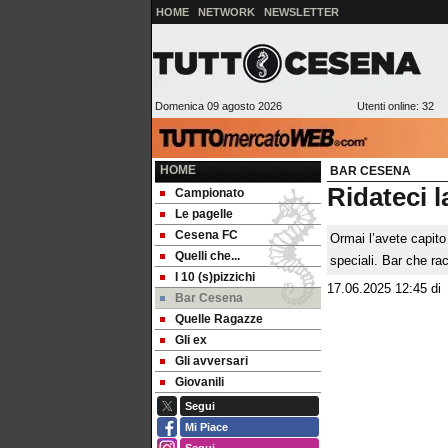
HOME
NETWORK
NEWSLETTER
Domenica 09 agosto 2026
Utenti online: 32
HOME
BAR CESENA
Ridateci 
Campionato
Le pagelle
Cesena FC
Ormai l’avete capito
Quelli che...
speciali. Bar che ra
I 10 (s)pizzichi
17.06.2025 12:45
d
Bar Cesena
Quelle Ragazze
Gli ex
Gli avversari
Giovanili
Segui
Mi Piace