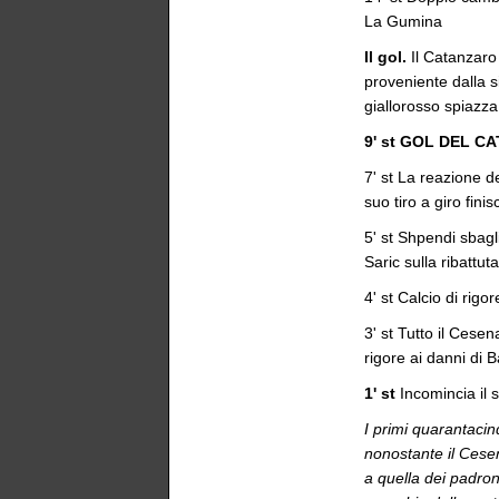
La Gumina
Il gol.
Il Catanzaro
proveniente dalla s
giallorosso spiazz
9' st GOL DEL C
7' st La reazione d
suo tiro a giro fini
5' st Shpendi sbagli
Saric sulla ribattut
4' st Calcio di rigo
3' st Tutto il Cesen
rigore ai danni di 
1' st
Incomincia il
I primi quarantacin
nonostante il Cese
a quella dei padroni