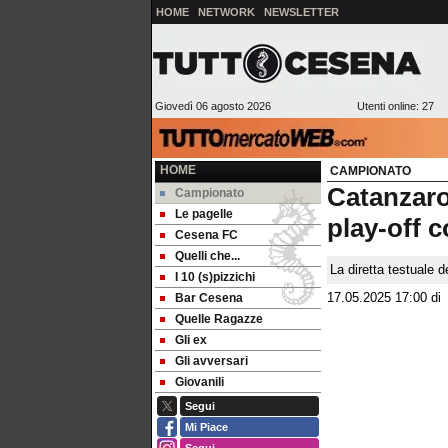
HOME
NETWORK
NEWSLETTER
Giovedì 06 agosto 2026
Utenti online: 27
HOME
CAMPIONATO
Catanzaro
Campionato
Le pagelle
play-off c
Cesena FC
Quelli che...
La diretta testuale 
I 10 (s)pizzichi
Bar Cesena
17.05.2025 17:00
d
Quelle Ragazze
Gli ex
Gli avversari
Giovanili
Segui
Mi Piace