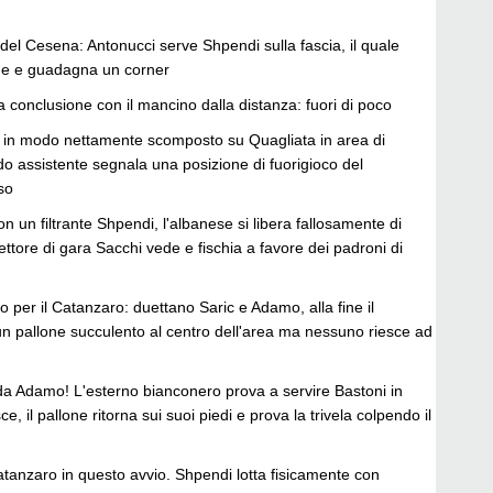
del Cesena: Antonucci serve Shpendi sulla fascia, il quale
ne e guadagna un corner
la conclusione con il mancino dalla distanza: fuori di poco
 in modo nettamente scomposto su Quagliata in area di
do assistente segnala una posizione di fuorigioco del
so
on un filtrante Shpendi, l'albanese si libera fallosamente di
rettore di gara Sacchi vede e fischia a favore dei padroni di
do per il Catanzaro: duettano Saric e Adamo, alla fine il
n pallone succulento al centro dell'area ma nessuno riesce ad
 da Adamo! L'esterno bianconero prova a servire Bastoni in
e, il pallone ritorna sui suoi piedi e prova la trivela colpendo il
Catanzaro in questo avvio. Shpendi lotta fisicamente con