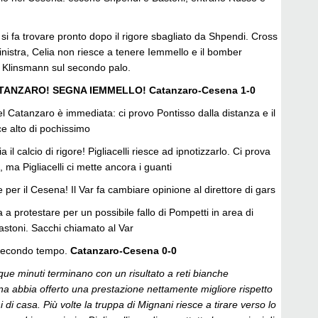
 si fa trovare pronto dopo il rigore sbagliato da Shpendi. Cross
inistra, Celia non riesce a tenere Iemmello e il bomber
a Klinsmann sul secondo palo.
ATANZARO! SEGNA IEMMELLO! Catanzaro-Cesena 1-0
el Catanzaro è immediata: ci provo Pontisso dalla distanza e il
sce alto di pochissimo
a il calcio di rigore! Pigliacelli riesce ad ipnotizzarlo. Ci prova
a, ma Pigliacelli ci mette ancora i guanti
re per il Cesena! Il Var fa cambiare opinione al direttore di gars
a a protestare per un possibile fallo di Pompetti in area di
Bastoni. Sacchi chiamato al Var
 secondo tempo.
Catanzaro-Cesena 0-0
que minuti terminano con un risultato a reti bianche
na abbia offerto una prestazione nettamente migliore rispetto
 di casa. Più volte la truppa di Mignani riesce a tirare verso lo