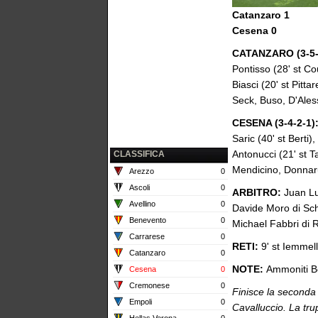
Catanzaro 1
Cesena 0
CATANZARO (3-5-
Pontisso (28' st Cou
Biasci (20' st Pitta
Seck, Buso, D'Ales
CESENA (3-4-2-1)
Saric (40' st Berti)
Antonucci (21' st 
CLASSIFICA
Mendicino, Donnaru
Arezzo
0
Ascoli
0
ARBITRO:
Juan Lu
Avellino
0
Davide Moro di Sc
Benevento
0
Michael Fabbri di
Carrarese
0
RETI:
9' st Iemmel
Catanzaro
0
NOTE:
Ammoniti Bo
Cesena
0
Cremonese
0
Finisce la seconda 
Empoli
0
Cavalluccio. La trup
Hellas Verona
0