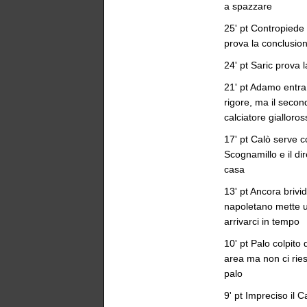
a spazzare
25' pt Contropiede 
prova la conclusio
24' pt Saric prova 
21' pt Adamo entra
rigore, ma il secon
calciatore gialloros
17' pt Calò serve c
Scognamillo e il di
casa
13' pt Ancora brivi
napoletano mette u
arrivarci in tempo
10' pt Palo colpito
area ma non ci riesc
palo
9' pt Impreciso il 