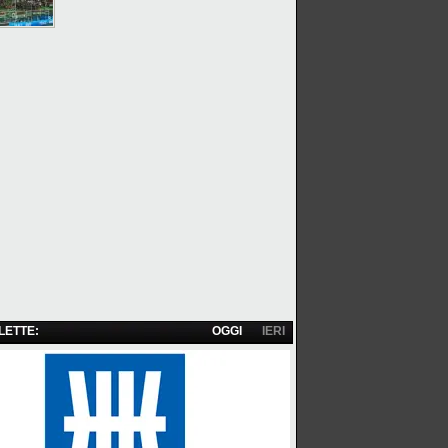
 LETTE:
OGGI
IERI