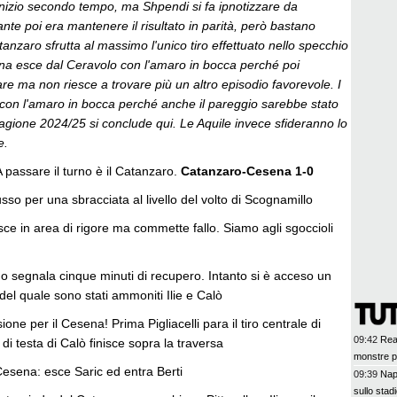
 inizio secondo tempo, ma Shpendi si fa ipnotizzare da
tante poi era mantenere il risultato in parità, però bastano
tanzaro sfrutta al massimo l'unico tiro effettuato nello specchio
sena esce dal Ceravolo con l'amaro in bocca perché poi
re ma non riesce a trovare più un altro episodio favorevole. I
con l'amaro in bocca perché anche il pareggio sarebbe stato
stagione 2024/25 si conclude qui. Le Aquile invece sfideranno lo
e.
A passare il turno è il Catanzaro.
Catanzaro-Cesena 1-0
so per una sbracciata al livello del volto di Scognamillo
risce in area di rigore ma commette fallo. Siamo agli sgoccioli
mo segnala cinque minuti di recupero. Intanto si è acceso un
del quale sono stati ammoniti Ilie e Calò
one per il Cesena! Prima Pigliacelli para il tiro centrale di
09:42
Real
 di testa di Calò finisce sopra la traversa
monstre pe
Cesena: esce Saric ed entra Berti
09:39
Napo
sullo stadi