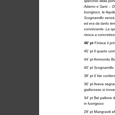
specchio della porta
Adamo e Saric -. Da
fuorigioco, le Aquil
Scognamillo senza p
ed era da tanto tem
convincente. La sp
riesca a concretizz
46' pt
Finisce il p
45' pt Il quarto u
44' pt Ammonito Bon
40' pt Scognamillo p
38' pt Il Var conferm
36' pt Aveva segnat
giallorosso si trova
34' pt Bel pallone d
in fuorigioco
28' pt Mangraviti e