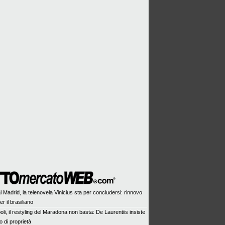
 Madrid, la telenovela Vinicius sta per concludersi: rinnovo
r il brasiliano
li, il restyling del Maradona non basta: De Laurentiis insiste
o di proprietà