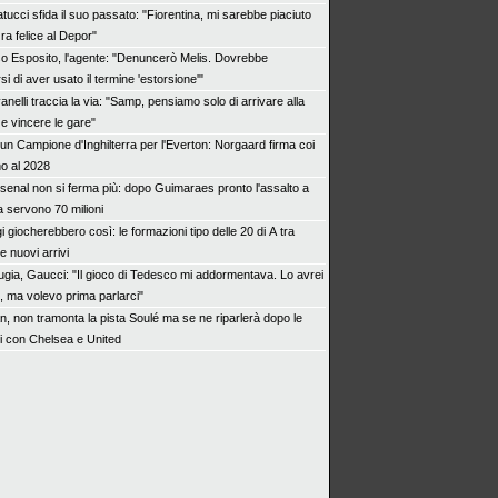
ucci sfida il suo passato: "Fiorentina, mi sarebbe piaciuto
ra felice al Depor"
o Esposito, l'agente: "Denuncerò Melis. Dovrebbe
i di aver usato il termine 'estorsione'"
nelli traccia la via: "Samp, pensiamo solo di arrivare alla
e vincere le gare"
 un Campione d'Inghilterra per l'Everton: Norgaard firma coi
no al 2028
rsenal non si ferma più: dopo Guimaraes pronto l'assalto a
 servono 70 milioni
 giocherebbero così: le formazioni tipo delle 20 di A tra
 nuovi arrivi
ugia, Gaucci: "Il gioco di Tedesco mi addormentava. Lo avrei
, ma volevo prima parlarci"
an, non tramonta la pista Soulé ma se ne riparlerà dopo le
i con Chelsea e United