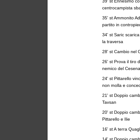
39' st Ennesimo con
centrocampista sba
35' st Ammonito Ada
partito in contropi
34' st Saric scarica
la traversa
28' st Cambio nel 
26' st Prova il tiro
nemico del Cesena 
24' st Pittarello vi
non molla e conce
21' st Doppio camb
Tavsan
20' st Doppio camb
Pittarello e Ilie
16' st A terra Quagl
14' st Doppio camb