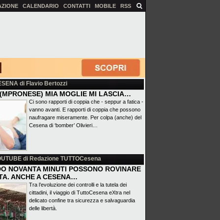
AZIONE
CALENDARIO
CONTATTI
MOBILE
RSS
ESENA
di Flavio Bertozzi
(MPRONESE) MIA MOGLIE MI LASCIA…
Ci sono rapporti di coppia che - seppur a fatica -
vanno avanti. E rapporti di coppia che possono
naufragare miseramente. Per colpa (anche) del
Cesena di ‘bomber’ Olivieri…
OUTUBE
di Redazione TUTTOCesena
O NOVANTA MINUTI POSSONO ROVINARE
ITA. ANCHE A CESENA…
Tra l’evoluzione dei controlli e la tutela dei
cittadini, il viaggio di TuttoCesena eXtra nel
delicato confine tra sicurezza e salvaguardia
delle libertà.