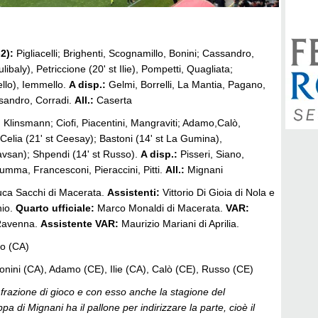
2):
Pigliacelli; Brighenti, Scognamillo, Bonini; Cassandro,
libaly), Petriccione (20' st Ilie), Pompetti, Quagliata;
rello), Iemmello.
A disp.:
Gelmi, Borrelli, La Mantia, Pagano,
sandro, Corradi.
All.:
Caserta
:
Klinsmann; Ciofi, Piacentini, Mangraviti; Adamo,Calò,
, Celia (21' st Ceesay); Bastoni (14' st La Gumina),
Tavsan); Shpendi (14' st Russo).
A disp.:
Pisseri, Siano,
mma, Francesconi, Pieraccini, Pitti.
All.:
Mignani
ca Sacchi di Macerata.
Assistenti:
Vittorio Di Gioia di Nola e
hio.
Quarto ufficiale:
Marco Monaldi di Macerata.
VAR:
 Ravenna.
Assistente VAR:
Maurizio Mariani di Aprilia.
lo (CA)
nini (CA), Adamo (CE), Ilie (CA), Calò (CE), Russo (CE)
frazione di gioco e con esso anche la stagione del
pa di Mignani ha il pallone per indirizzare la parte, cioè il