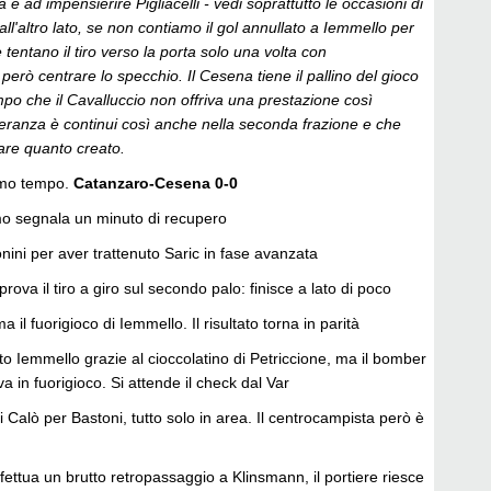
 e ad impensierire Pigliacelli - vedi soprattutto le occasioni di
ll'altro lato, se non contiamo il gol annullato a Iemmello per
e tentano il tiro verso la porta solo una volta con
erò centrare lo specchio. Il Cesena tiene il pallino del gioco
po che il Cavalluccio non offriva una prestazione così
eranza è continui così anche nella seconda frazione e che
are quanto creato.
rimo tempo.
Catanzaro-Cesena 0-0
omo segnala un minuto di recupero
ini per aver trattenuto Saric in fase avanzata
rova il tiro a giro sul secondo palo: finisce a lato di poco
a il fuorigioco di Iemmello. Il risultato torna in parità
o Iemmello grazie al cioccolatino di Petriccione, ma il bomber
va in fuorigioco. Si attende il check dal Var
i Calò per Bastoni, tutto solo in area. Il centrocampista però è
ffettua un brutto retropassaggio a Klinsmann, il portiere riesce