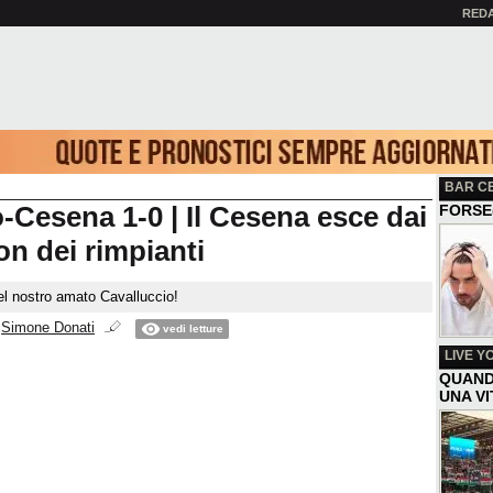
RED
BAR C
-Cesena 1-0 | Il Cesena esce dai
FORSE
on dei rimpianti
del nostro amato Cavalluccio!
i
Simone Donati
vedi letture
LIVE Y
QUAND
UNA V