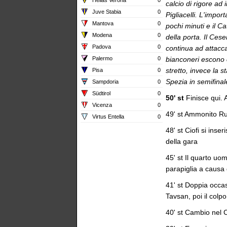
calcio di rigore ad
Juve Stabia
0
Pigliacelli. L'impor
Mantova
0
pochi minuti e il Ca
Modena
0
della porta. Il Ce
Padova
0
continua ad attacca
Palermo
0
bianconeri escono 
stretto, invece la 
Pisa
0
Spezia in semifinal
Sampdoria
0
Südtirol
0
50' st
Finisce qui. 
Vicenza
0
49' st Ammonito Rus
Virtus Entella
0
48' st Ciofi si inse
della gara
45' st Il quarto uo
parapiglia a causa 
41' st Doppia occasi
Tavsan, poi il colpo
40' st Cambio nel 