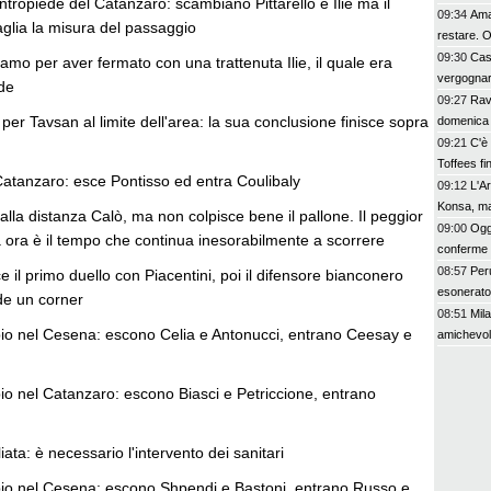
tropiede del Catanzaro: scambiano Pittarello e Ilie ma il
09:34
Amat
glia la misura del passaggio
restare. O
09:30
Cas
mo per aver fermato con una trattenuta Ilie, il quale era
vergognars
ede
09:27
Rava
 per Tavsan al limite dell'area: la sua conclusione finisce sopra
domenica 
09:21
C'è
Toffees fi
Catanzaro: esce Pontisso ed entra Coulibaly
09:12
L'A
Konsa, ma
 dalla distanza Calò, ma non colpisce bene il pallone. Il peggior
09:00
Oggi
ora è il tempo che continua inesorabilmente a scorrere
conferme e
08:57
Per
nce il primo duello con Piacentini, poi il difensore bianconero
esonerato
de un corner
08:51
Mil
io nel Cesena: escono Celia e Antonucci, entrano Ceesay e
amichevol
io nel Catanzaro: escono Biasci e Petriccione, entrano
iata: è necessario l'intervento dei sanitari
io nel Cesena: escono Shpendi e Bastoni, entrano Russo e