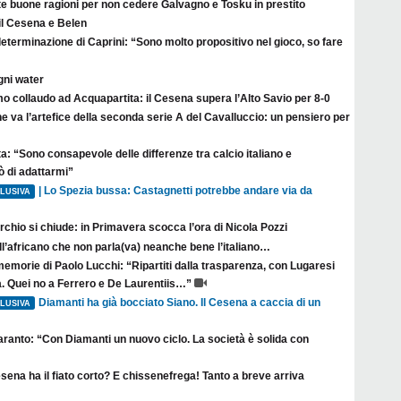
te buone ragioni per non cedere Galvagno e Tosku in prestito
il Cesena e Belen
eterminazione di Caprini: “Sono molto propositivo nel gioco, so fare
gni water
o collaudo ad Acquapartita: il Cesena supera l’Alto Savio per 8-0
e va l’artefice della seconda serie A del Cavalluccio: un pensiero per
a: “Sono consapevole delle differenze tra calcio italiano e
ò di adattarmi”
| Lo Spezia bussa: Castagnetti potrebbe andare via da
LUSIVA
erchio si chiude: in Primavera scocca l’ora di Nicola Pozzi
l’africano che non parla(va) neanche bene l’italiano…
emorie di Paolo Lucchi: “Ripartiti dalla trasparenza, con Lugaresi
 Quei no a Ferrero e De Laurentiis…”
Diamanti ha già bocciato Siano. Il Cesena a caccia di un
LUSIVA
aranto: “Con Diamanti un nuovo ciclo. La società è solida con
esena ha il fiato corto? E chissenefrega! Tanto a breve arriva