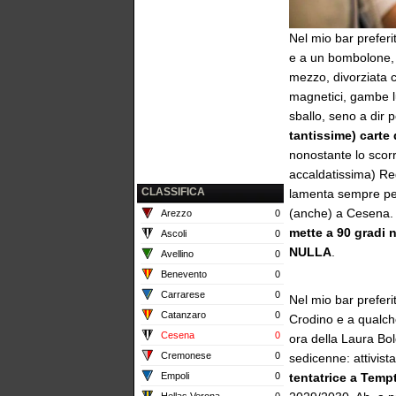
Nel mio bar preferi
e a un bombolone, 
mezzo, divorziata c
magnetici, gambe l
sballo, seno a dir
tantissime) carte 
nonostante lo scorr
accaldatissima) Re
CLASSIFICA
lamenta sempre per 
(anche) a Cesena.
Arezzo
0
mette a 90 gradi 
Ascoli
0
NULLA
.
Avellino
0
Benevento
0
Carrarese
0
Nel mio bar preferit
Catanzaro
0
Crodino e a qualch
Cesena
0
ora della Laura Bol
Cremonese
0
sedicenne: attivist
Empoli
0
tentatrice a Temp
Hellas Verona
0