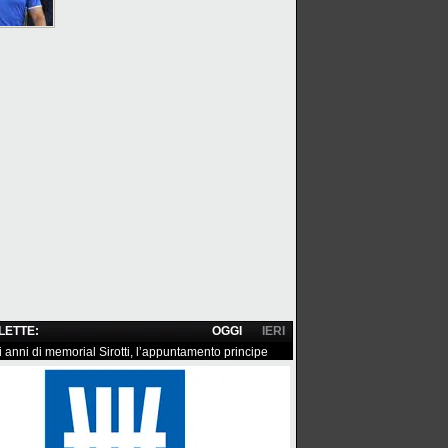
 LETTE:
OGGI
IERI
i anni di memorial Sirotti, l’appuntamento principe