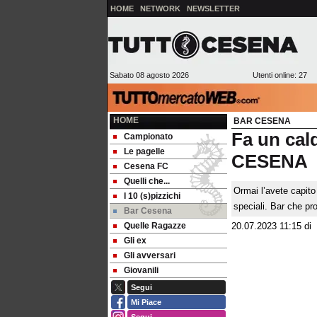
HOME
NETWORK
NEWSLETTER
Sabato 08 agosto 2026
Utenti online: 27
HOME
BAR CESENA
Fa un cal
Campionato
Le pagelle
CESENA
Cesena FC
Quelli che...
Ormai l’avete capito
I 10 (s)pizzichi
speciali. Bar che p
Bar Cesena
Quelle Ragazze
20.07.2023 11:15
di
Gli ex
Gli avversari
Giovanili
Segui
Mi Piace