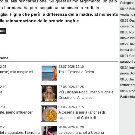
o sì, alla reincarnazione. Su quest’ultimo argomento, un paio
Pellegrino 
ora Loredana ha pure seguito un seminario a Forlì. In
08:43
Bol
iglia.
Figlia che però, a differenza della madre, al momento
vogliamo 
lla reincarnazione delle proprie unghie
.
08:38
Oggi
conferme e
eet
08:33
Rom
nuove ide
08:27
Juve
intesa da 
08:21
Com
esena
paragoni 
2:25
22.07.2026 12:10
08:14
Inte
nese) mia moglie mi
Tra il Cesena e Belen
prova Dio
08:08
Juv
l’affare co
2:10
27.06.2026 12:25
08:02
Napo
er
Più Luciano Poggi, meno Michele
Badiashile
Criscitiello. Anche se...
7:00
03.06.2026 13:15
ste, meno influencer
A Cesena si parla (anche) di
cappelletti, di Cole e di...
2:25
28.04.2026 10:20
el viaggiatore. I terroni a
Le escort (anche) a Cesena