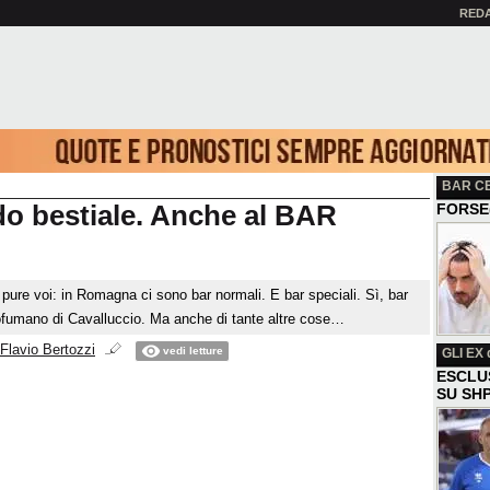
RED
BAR C
do bestiale. Anche al BAR
FORSE
 pure voi: in Romagna ci sono bar normali. E bar speciali. Sì, bar
rofumano di Cavalluccio. Ma anche di tante altre cose…
Flavio Bertozzi
vedi letture
GLI EX
d
ESCLU
SU SH