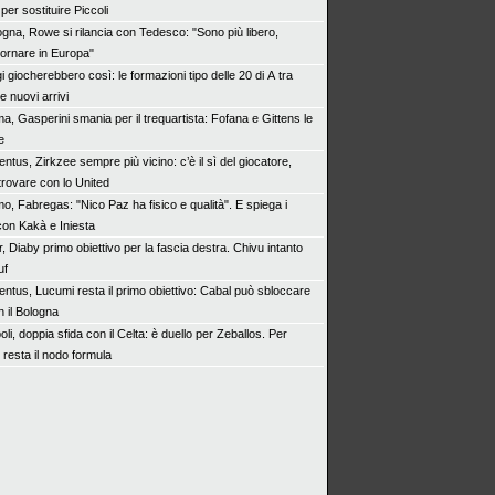
per sostituire Piccoli
ogna, Rowe si rilancia con Tedesco: "Sono più libero,
tornare in Europa"
 giocherebbero così: le formazioni tipo delle 20 di A tra
 nuovi arrivi
a, Gasperini smania per il trequartista: Fofana e Gittens le
e
ntus, Zirkzee sempre più vicino: c’è il sì del giocatore,
trovare con lo United
o, Fabregas: "Nico Paz ha fisico e qualità". E spiega i
con Kakà e Iniesta
r, Diaby primo obiettivo per la fascia destra. Chivu intanto
uf
entus, Lucumi resta il primo obiettivo: Cabal può sbloccare
n il Bologna
li, doppia sfida con il Celta: è duello per Zeballos. Per
 resta il nodo formula