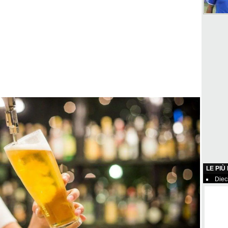
LE PIÙ
Diec