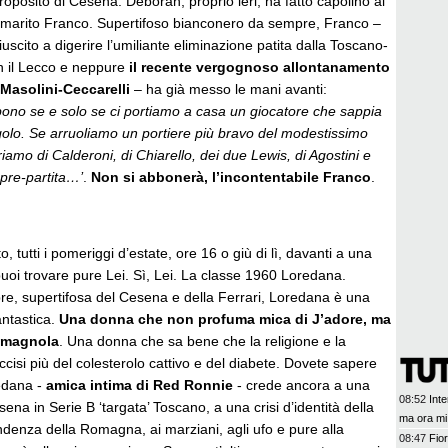
oposito di Cesena: Deborah, proprio ieri, ha fatto capolino al
marito Franco. Supertifoso bianconero da sempre, Franco –
uscito a digerire l’umiliante eliminazione patita dalla Toscano-
on il Lecco e neppure
il recente vergognoso allontanamento
-Masolini-Ceccarelli
– ha già messo le mani avanti:
ono se e solo se ci portiamo a casa un giocatore che sappia
ngolo. Se arruoliamo un portiere più bravo del modestissimo
eriamo di Calderoni, di Chiarello, dei due Lewis, di Agostini e
 pre-partita…’
.
Non si abbonerà, l’incontentabile Franco
.
o, tutti i pomeriggi d’estate, ore 16 o giù di lì, davanti a una
puoi trovare pure Lei. Sì, Lei. La classe 1960 Loredana.
e, supertifosa del Cesena e della Ferrari, Loredana è una
antastica.
Una donna che non profuma mica di J’adore, ma
romagnola
. Una donna che sa bene che la religione e la
ccisi più del colesterolo cattivo e del diabete. Dovete sapere
edana -
amica intima di Red Ronnie
- crede ancora a una
08:52
Inte
na in Serie B ‘targata’ Toscano, a una crisi d’identità della
ma ora mi
endenza della Romagna, ai marziani, agli ufo e pure alla
08:47
Fior