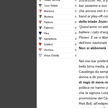
2029/2030. Ah, a pr
bar assieme a suo 
Juve Stabia
0
che ancora non è ri
Mantova
0
band ai play-off c
Modena
0
della triade Jozic
Padova
0
‘Quest’anno mi abb
Palermo
0
battere i calci d’a
Pisa
0
Pisseri. E se ci lib
Sampdoria
0
dell’inno nazionale
Südtirol
0
Non si abbonerà
.
Vicenza
0
Virtus Entella
0
Nel mio bar preferit
bella birra media, 
Casalinga da sempr
donna a dir poco f
di ragù di mora 
politica ne hanno u
che la signora Lor
promozione del Cese
Red Bull, all’indip