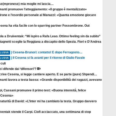
se(mpronese) mia moglie mi lascia…
manti promuove l’atteggiamento: «Il gruppo è mentalizzato»
irone e l’esordio personale al Manuzzi: «Quanta emozione giocare
esena ha vita facile con lo sparring partner Fossombrone. Out
la a Druiventak: “Mi ispiro a Rafa Leao. Ottimo feeling sin da subito”
agnetti sceglie la Reggiana a discapito dello Spezia. Fiori e D’Andrea
| Cesena-Brunori: contatto! E dopo Ferragosto…
LUSIVA
| Il Cesena si fa avanti per il ritorno di Giulio Favale
LUSIVA
culi
ci difende dai ‘difensori’?
crive Cesena, si legge cantiere aperto. E se parte (pure) Shpendi…
anti lavora a testa bassa: «Grande disponibilità dei ragazzi, avevano
i, Cassani promuove il primo test: «Buona intensità, felice
il Cesena»
aturità di David: «L’Inter mi ha cambiato la testa. Gruppo davvero
ventak stende il Carpi. Ciofi acciaccato, una settimana di stop