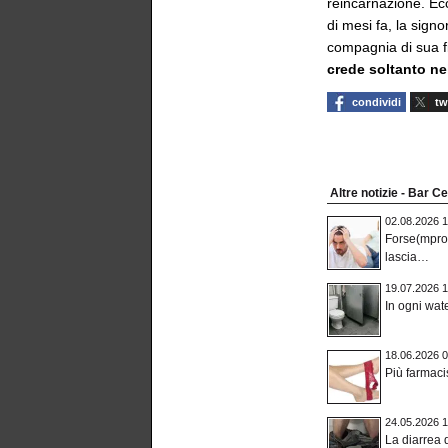
reincarnazione. Ecc
di mesi fa, la sign
compagnia di sua f
crede soltanto ne
condividi
tw
Altre notizie - Bar C
02.08.2026 1
Forse(mpro
lascia…
19.07.2026 1
In ogni wat
18.06.2026 0
Più farmaci
24.05.2026 1
La diarrea d