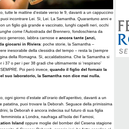
to, tutte le mattine d’estate verso le 9, davanti a un cappuccino
puoi incontrare Lei. Sì, Lei. La Samantha. Quarantuno anni e
on un figlio già grande e vaccinato, lunghi capelli neri, occhi
unghe come l’Autostrada del Brennero, fondoschiena da
 poco generoso, labbra carnose e
ancora tante (anzi,
da giocarsi in Riviera
: poche storie, la Samantha –
ere inesorabile della clessidra del tempo – resta la (sempre
gina della Romagna. Sì, accaldatissima. Che la Samantha si
i 37 o per i per 38 gradi che ultimamente si ‘respirano’
 SEMPRE. Poi però invece,
quando il figlio del fornaio la
nel suo laboratorio, la Samantha non dice mai nulla.
o, ogni giorno d’estate all’orario dell’aperitivo, davanti a un
e patatina, puoi trovare la Deborah. Seguace della primissima
drini, la Deborah è ancora indecisa sul futuro di sua figlia
a femminista a Londra, naufraga all’Isola dei Famosi,
tation Island
oppure moglie del bomber del Cesena stagione