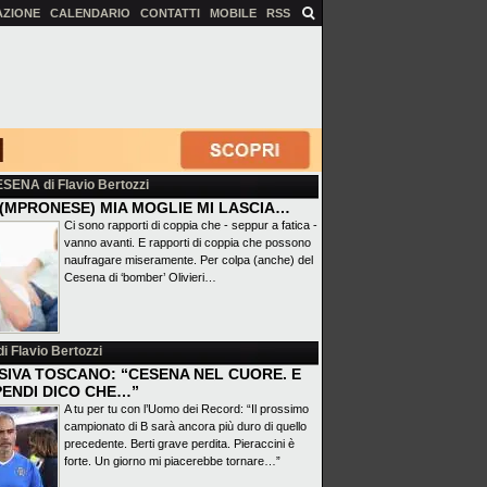
AZIONE
CALENDARIO
CONTATTI
MOBILE
RSS
ESENA
di Flavio Bertozzi
(MPRONESE) MIA MOGLIE MI LASCIA…
Ci sono rapporti di coppia che - seppur a fatica -
vanno avanti. E rapporti di coppia che possono
naufragare miseramente. Per colpa (anche) del
Cesena di ‘bomber’ Olivieri…
i Flavio Bertozzi
SIVA TOSCANO: “CESENA NEL CUORE. E
PENDI DICO CHE…”
A tu per tu con l’Uomo dei Record: “Il prossimo
campionato di B sarà ancora più duro di quello
precedente. Berti grave perdita. Pieraccini è
forte. Un giorno mi piacerebbe tornare…”