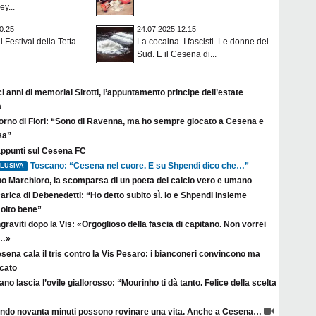
ey...
0:25
24.07.2025 12:15
il Festival della Tetta
La cocaina. I fascisti. Le donne del
Sud. E il Cesena di...
i anni di memorial Sirotti, l’appuntamento principe dell’estate
a
itorno di Fiori: “Sono di Ravenna, ma ho sempre giocato a Cesena e
sa”
appunti sul Cesena FC
Toscano: “Cesena nel cuore. E su Shpendi dico che…”
LUSIVA
po Marchioro, la scomparsa di un poeta del calcio vero e umano
arica di Debenedetti: “Ho detto subito sì. Io e Shpendi insieme
olto bene”
raviti dopo la Vis: «Orgoglioso della fascia di capitano. Non vorrei
a…»
esena cala il tris contro la Vis Pesaro: i bianconeri convincono ma
rcato
no lascia l’ovile giallorosso: “Mourinho ti dà tanto. Felice della scelta
ndo novanta minuti possono rovinare una vita. Anche a Cesena…