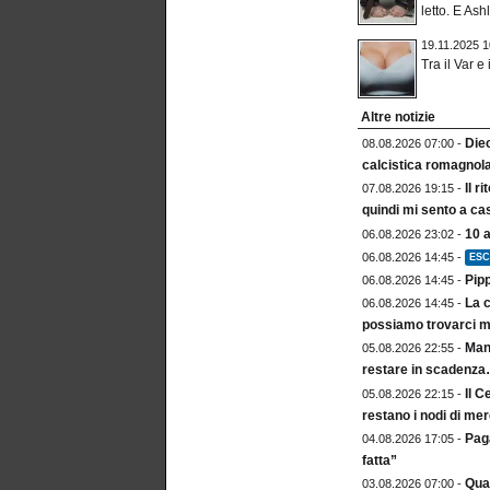
letto. E Ashl
19.11.2025 1
Tra il Var e 
Altre notizie
Diec
08.08.2026 07:00 -
calcistica romagnol
Il r
07.08.2026 19:15 -
quindi mi sento a ca
10 
06.08.2026 23:02 -
06.08.2026 14:45 -
ESC
Pip
06.08.2026 14:45 -
La c
06.08.2026 14:45 -
possiamo trovarci m
Mang
05.08.2026 22:55 -
restare in scadenz
Il C
05.08.2026 22:15 -
restano i nodi di me
Paga
04.08.2026 17:05 -
fatta”
Qua
03.08.2026 07:00 -