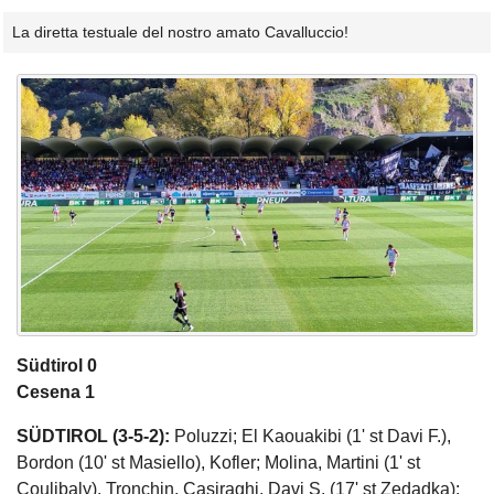
La diretta testuale del nostro amato Cavalluccio!
Südtirol 0
Cesena 1
SÜDTIROL (3-5-2):
Poluzzi; El Kaouakibi (1' st Davi F.),
Bordon (10' st Masiello), Kofler; Molina, Martini (1' st
Coulibaly), Tronchin, Casiraghi, Davi S. (17' st Zedadka);