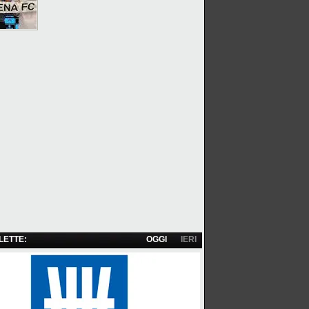
 LETTE:
OGGI
IERI