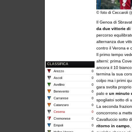
© foto di Ceccaroli 
Il Genoa di Sbravat
da due vittorie di 
percorso equilibrat
alternanza due vit
contro il Verona e c
Il primo tempo vede
alterni: prima Cove
CLASSIFICA
ancora il 10 bianc
Arezzo
0
termina la sua cors
Ascoli
0
colpo ma i primi q
Avellino
0
gara svolta proprio
Benevento
0
palo e
un minuto 
Carrarese
0
spogliatoi sotto di
Catanzaro
0
La seconda frazion
Cesena
0
concorrono a mette
Cremonese
0
Cavalluccio sotto d
Empoli
0
ritorno in campo
,
Hellas Verona
0