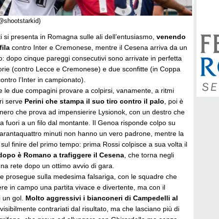
(@shootstarkid)
i si presenta in Romagna sulle ali dell’entusiasmo,
venendo
fila
contro Inter e Cremonese, mentre il Cesena arriva da un
o: dopo cinque pareggi consecutivi sono arrivate in perfetta
torie (contro Lecce e Cremonese) e due sconfitte (in Coppa
ontro l’Inter in campionato).
 le due compagini provare a colpirsi, vanamente, a ritmi
ri serve
Perini che stampa il suo tiro contro il palo
, poi è
onero che prova ad impensierire Lysionok, con un destro che
a fuori a un filo dal montante. Il Genoa risponde colpo su
uarantaquattro minuti non hanno un vero padrone, mentre la
 sul finire del primo tempo: prima Rossi colpisce a sua volta il
dopo è Romano a trafiggere il Cesena
, che torna negli
 una rete dopo un ottimo avvio di gara.
e prosegue sulla medesima falsariga, con le squadre che
re in campo una partita vivace e divertente, ma con il
i un gol.
Molto aggressivi i bianconeri di Campedelli al
 visibilmente contrariati dal risultato, ma che lasciano più di