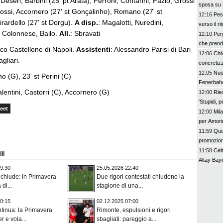
 Deseri, Barbini (25' pt Arata), Ferroni, Contarini, Fazio, Grossi
sposa su 
Rossi, Accornero (27' st Gonçalinho), Romano (27' st
12:16
Pes
rardello (27' st Dorgu).
A disp.
: Magalotti, Nuredini,
verso il ri
i, Colonnese, Bailo.
All.
: Sbravati
12:10
Perg
che prend
co Castellone di Napoli.
Assistenti
: Alessandro Parisi di Bari
12:06
Chiv
gliari.
concretizz
12:05
Nuo
o (G), 23' st Perini (C)
Fenerbah
lentini, Castorri (C), Accornero (G)
12:00
Rie
'Stupidi, 
eet
12:00
Mil
per Amorim
può sposta
11:59
Quo
promozio
11:58
Cel
li
Altay Bayi
9:30
25.05.2026 22:40
i chiude: in Primavera
Due rigori contestati chiudono la
di...
stagione di una...
0:15
02.12.2025 07:00
ntinua: la Primavera
Rimonte, espulsioni e rigori
r e vola...
sbagliati: pareggio a...