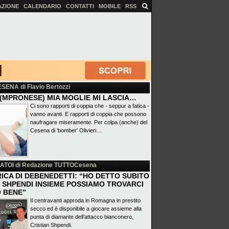
AZIONE
CALENDARIO
CONTATTI
MOBILE
RSS
ESENA
di Flavio Bertozzi
(MPRONESE) MIA MOGLIE MI LASCIA…
Ci sono rapporti di coppia che - seppur a fatica -
vanno avanti. E rapporti di coppia che possono
naufragare miseramente. Per colpa (anche) del
Cesena di ‘bomber’ Olivieri…
ATOI
di Redazione TUTTOCesena
ICA DI DEBENEDETTI: “HO DETTO SUBITO
 E SHPENDI INSIEME POSSIAMO TROVARCI
 BENE”
Il centravanti approda in Romagna in prestito
secco ed è disponibile a giocare assieme alla
punta di diamante dell’attacco bianconero,
Cristian Shpendi.