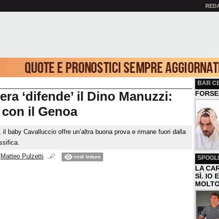
RED
BAR C
era ‘difende’ il Dino Manuzzi:
FORSE
 con il Genoa
, il baby Cavalluccio offre un’altra buona prova e rimane fuori dalla
ssifica.
i
Matteo Pulzetti
vedi letture
SPOGLI
LA CAR
SÌ. IO
MOLTO