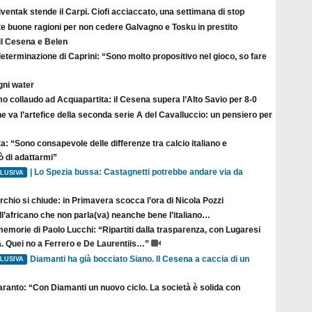
ventak stende il Carpi. Ciofi acciaccato, una settimana di stop
te buone ragioni per non cedere Galvagno e Tosku in prestito
il Cesena e Belen
eterminazione di Caprini: “Sono molto propositivo nel gioco, so fare
gni water
o collaudo ad Acquapartita: il Cesena supera l’Alto Savio per 8-0
e va l’artefice della seconda serie A del Cavalluccio: un pensiero per
a: “Sono consapevole delle differenze tra calcio italiano e
ò di adattarmi”
| Lo Spezia bussa: Castagnetti potrebbe andare via da
LUSIVA
erchio si chiude: in Primavera scocca l’ora di Nicola Pozzi
l’africano che non parla(va) neanche bene l’italiano…
emorie di Paolo Lucchi: “Ripartiti dalla trasparenza, con Lugaresi
 Quei no a Ferrero e De Laurentiis…”
Diamanti ha già bocciato Siano. Il Cesena a caccia di un
LUSIVA
aranto: “Con Diamanti un nuovo ciclo. La società è solida con