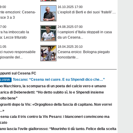
9:00
16.10.2025 17:00
ante emozioni: Cesena-
L’exploit di Berti e dei suoi ‘fratelli’....
isce 3 a 3
7:00
24.08.2025 07:00
ra ha imboccato la
I campioni d’Italia stoppati in casa
a: Lecce triturato
da un Cesena...
1:05
18.04.2025 20:10
ci nuovo responsabile
Cesena eroico: Bologna piegato
giovanile del...
nonostante...
appunti sul Cesena FC
Toscano: “Cesena nel cuore. E su Shpendi dico che…”
LUSIVA
po Marchioro, la scomparsa di un poeta del calcio vero e umano
arica di Debenedetti: “Ho detto subito sì. Io e Shpendi insieme
olto bene”
raviti dopo la Vis: «Orgoglioso della fascia di capitano. Non vorrei
a…»
esena cala il tris contro la Vis Pesaro: i bianconeri convincono ma
rcato
no lascia l’ovile giallorosso: “Mourinho ti dà tanto. Felice della scelta