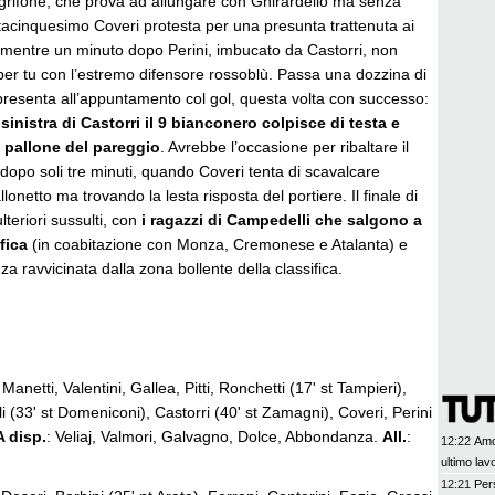
grifone, che prova ad allungare con Ghirardello ma senza
tacinquesimo Coveri protesta per una presunta trattenuta ai
, mentre un minuto dopo Perini, imbucato da Castorri, non
u per tu con l’estremo difensore rossoblù. Passa una dozzina di
ripresenta all’appuntamento col gol, questa volta con successo:
sinistra di Castorri il 9 bianconero colpisce di testa e
l pallone del pareggio
. Avrebbe l’occasione per ribaltare il
 dopo soli tre minuti, quando Coveri tenta di scavalcare
onetto ma trovando la lesta risposta del portiere. Il finale di
lteriori sussulti, con
i ragazzi di Campedelli che salgono a
fica
(in coabitazione con Monza, Cremonese e Atalanta) e
a ravvicinata dalla zona bollente della classifica.
 Manetti, Valentini, Gallea, Pitti, Ronchetti (17' st Tampieri),
i (33' st Domeniconi), Castorri (40' st Zamagni), Coveri, Perini
A disp.
: Veliaj, Valmori, Galvagno, Dolce, Abbondanza.
All.
:
12:22
Amo
ultimo lav
12:21
Pers