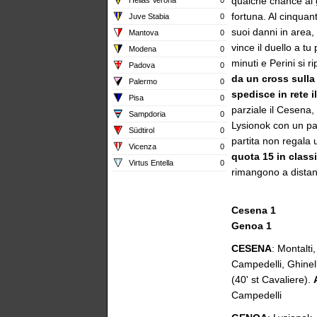
qualche chance al 
fortuna. Al cinquan
Juve Stabia
0
suoi danni in area
Mantova
0
vince il duello a t
Modena
0
minuti e Perini si 
Padova
0
da un cross sulla 
Palermo
0
spedisce in rete i
Pisa
0
parziale il Cesena,
Sampdoria
0
Lysionok con un pall
Südtirol
0
partita non regala u
Vicenza
0
quota 15 in classi
Virtus Entella
0
rimangono a distanz
Cesena 1
Genoa 1
CESENA
: Montalti,
Campedelli, Ghinell
(40' st Cavaliere).
Campedelli