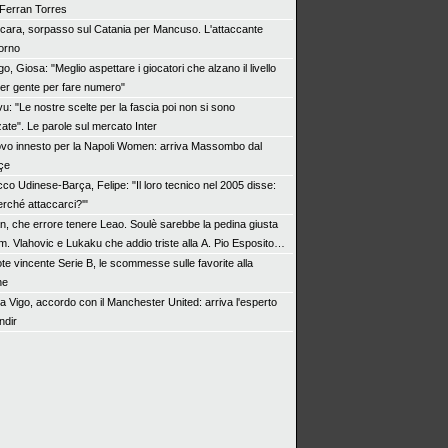
Ferran Torres
cara, sorpasso sul Catania per Mancuso. L'attaccante
torno
o, Giosa: "Meglio aspettare i giocatori che alzano il livello
er gente per fare numero"
u: "Le nostre scelte per la fascia poi non si sono
ate". Le parole sul mercato Inter
vo innesto per la Napoli Women: arriva Massombo dal
çe
cco Udinese-Barça, Felipe: "Il loro tecnico nel 2005 disse:
perché attaccarci?'"
an, che errore tenere Leao. Soulè sarebbe la pedina giusta
. Vlahovic e Lukaku che addio triste alla A. Pio Esposito
re il valore dell’Inter. Cosa chiedo a Zola
te vincente Serie B, le scommesse sulle favorite alla
ne
ta Vigo, accordo con il Manchester United: arriva l'esperto
ndir