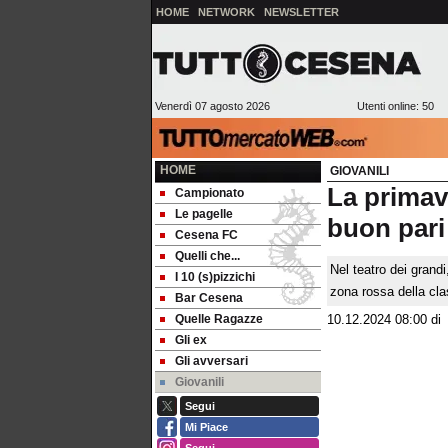
HOME
NETWORK
NEWSLETTER
Venerdì 07 agosto 2026
Utenti online: 50
HOME
GIOVANILI
La primav
Campionato
Le pagelle
buon pari
Cesena FC
Quelli che...
Nel teatro dei grandi
I 10 (s)pizzichi
zona rossa della cla
Bar Cesena
Quelle Ragazze
10.12.2024 08:00
d
Gli ex
Gli avversari
Giovanili
Segui
Mi Piace