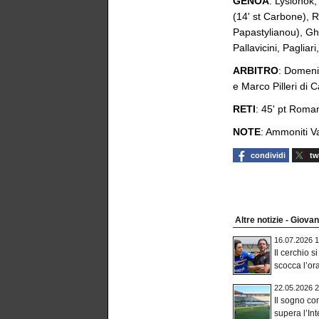
GENOA
: Lysionok,
(14' st Carbone), 
Papastylianou), Ghi
Pallavicini, Pagliar
ARBITRO
: Domeni
e Marco Pilleri di Ca
RETI
: 45' pt Roman
NOTE
: Ammoniti Va
condividi
tw
Altre notizie - Giovani
16.07.2026 1
Il cerchio s
scocca l’ora 
22.05.2026 2
Il sogno co
supera l’Inte