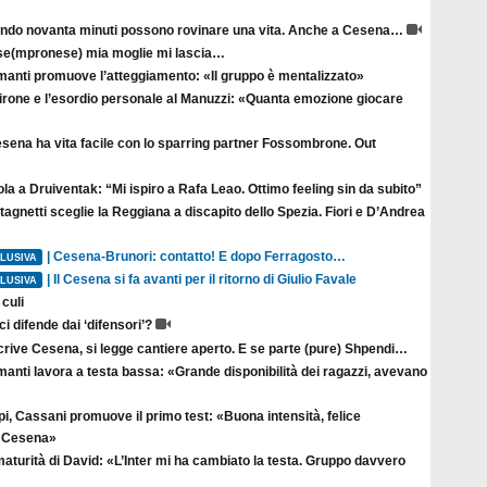
ndo novanta minuti possono rovinare una vita. Anche a Cesena…
se(mpronese) mia moglie mi lascia…
manti promuove l’atteggiamento: «Il gruppo è mentalizzato»
irone e l’esordio personale al Manuzzi: «Quanta emozione giocare
esena ha vita facile con lo sparring partner Fossombrone. Out
la a Druiventak: “Mi ispiro a Rafa Leao. Ottimo feeling sin da subito”
agnetti sceglie la Reggiana a discapito dello Spezia. Fiori e D’Andrea
| Cesena-Brunori: contatto! E dopo Ferragosto…
LUSIVA
| Il Cesena si fa avanti per il ritorno di Giulio Favale
LUSIVA
culi
ci difende dai ‘difensori’?
crive Cesena, si legge cantiere aperto. E se parte (pure) Shpendi…
anti lavora a testa bassa: «Grande disponibilità dei ragazzi, avevano
i, Cassani promuove il primo test: «Buona intensità, felice
il Cesena»
aturità di David: «L’Inter mi ha cambiato la testa. Gruppo davvero